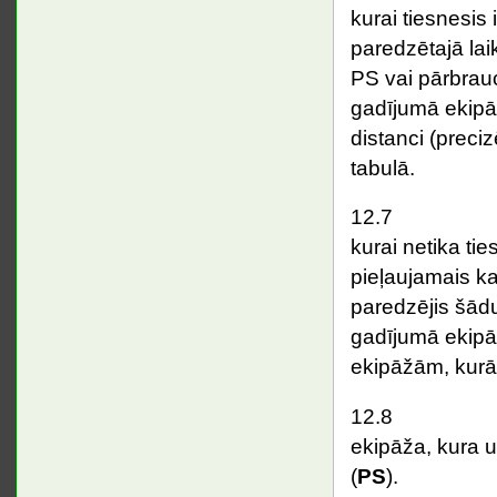
kurai tiesnesis 
paredzētajā lai
PS vai pārbrauc
gadījumā ekipāž
distanci (preci
tabulā.
12.7 Ekipā
kurai netika ti
pieļaujamais ka
paredzējis šād
gadījumā ekipā
ekipāžām, kurā
12.8 Vienāda
ekipāža, kura 
(
PS
).