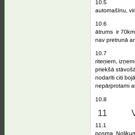
10.5 Aizliegt
automašīnu, vinč
10.
ātrums ir 70km/
nav pretrunā a
10.7 Aizliegt
riteņiem, izņem
priekšā stāvošā
nodarīti citi bo
nepārprotami a
10.8 Zāģēt at
11 Vēr
11.1 Sacensī
posma Noliku