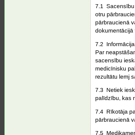
7.1 Sacensību d
otru pārbrauci
pārbraucienā v
dokumentācijā 
7.2 Informācij
Par neapstāšan
sacensību iesk
medicīnisku pal
rezultātu lemj 
7.3 Netiek iesk
palīdzību, kas 
7.4 Rīkotāja p
pārbraucienā v
7.5 Medikamen