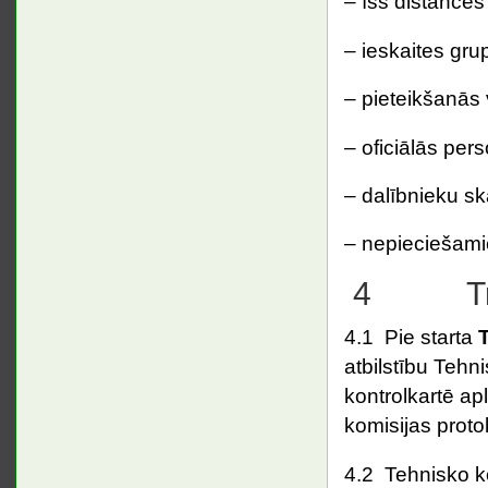
– īss distances
– ieskaites gru
– pieteikšanās 
– oficiālās per
– dalībnieku sk
– nepieciešami
4 Trans
4.1 Pie starta
atbilstību Tehn
kontrolkartē ap
komisijas prot
4.2 Tehnisko k