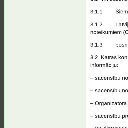
3.1.1 Šiem (
3.1.2 Latvija
noteikumiem (
3.1.3 posmu N
3.2 Katras kon
informāciju:
– sacensību nor
– sacensību no
– Organizatora 
– sacensību p