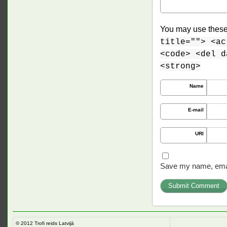
You may use thes
title=""> <ac
<code> <del d
<strong>
Name
E-mail
URI
Save my name, email
© 2012
Trofi reids Latvijā