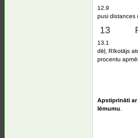
12.9 Ekipāža
pusi distances 
13 Rīkot
13.1 Ja sac
dēļ, Rīkotājs 
procentu apmē
Apstiprināti a
lēmumu
.