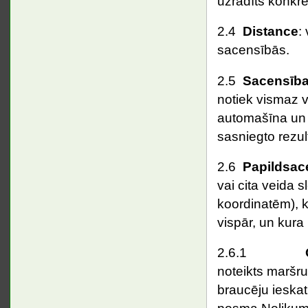
uzrādīts konkr
2.4
Distance
:
sacensībās.
2.5
Sacensīb
notiek vismaz 
automašīna un 
sasniegto rezu
2.6
Papildsac
vai cita veida 
koordinatēm), ka
vispār, un kura 
2.6.1
noteikts maršrut
braucēju ieskati