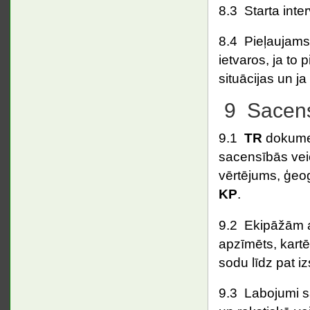
8.3 Starta inte
8.4 Pieļaujams
ietvaros, ja to 
situācijas un j
9 Sacens
9.1
TR
dokument
sacensībās vei
vērtējums, ģeog
KP
.
9.2 Ekipāžām ai
apzīmēts, kartē
sodu līdz pat 
9.3 Labojumi s