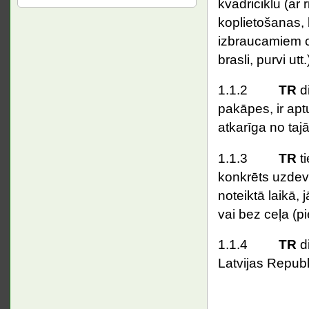
kvadriciklu (ar
koplietošanas, 
izbraucamiem ce
brasli, purvi utt.
1.1.2
TR
di
pakāpes, ir apt
atkarīga no taj
1.1.3
TR
ti
konkrēts uzdevu
noteiktā laikā, 
vai bez ceļa (pi
1.1.4
TR
di
Latvijas Repub