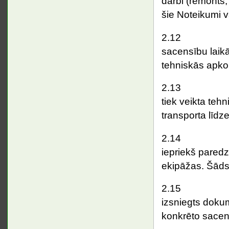
darbi (remonts,
šie Noteikumi 
2.1
sacensību laikā
tehniskās apk
2.1
tiek veikta teh
transporta līdz
2.1
iepriekš paredz
ekipāžas. Šāds
2.1
izsniegts dokum
konkrēto sacens