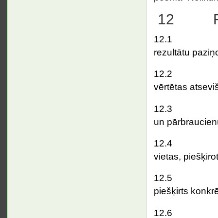
12 Rez
12.
rezultātu paziņ
12.2 Iesk
vērtētas atseviš
12.3 Ekipāžas
un pārbraucien
12.4 Ka
vietas, piešķir
12.5 Par katr
piešķirts konk
12.6 Ekipā