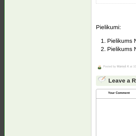
Pielikumi:
Pielikums N
Pielikums 
Posted by
Mārtiņš K
at 10
Leave a R
Your Comment