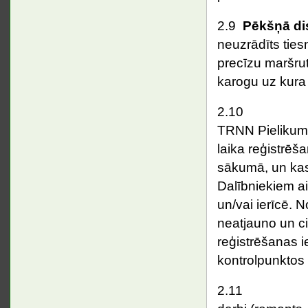
2.9
Pēkšņā di
neuzrādīts ties
precīzu maršrut
karogu uz kura 
2.1
TRNN Pielikumā 
laika reģistrēš
sākumā, un kas
Dalībniekiem ai
un/vai ierīcē. 
neatjauno un c
reģistrēšanas i
kontrolpunktos a
2.11