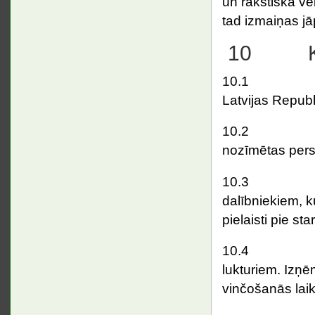
un rakstiskā ve
tad izmaiņas jā
10 Kus
10.1 Visu s
Latvijas Repub
10.2 TRNN i
nozīmētas perso
10.3 Sacensīb
dalībniekiem, k
pielaisti pie star
10.4 V
lukturiem. Izņ
vinčošanās laik