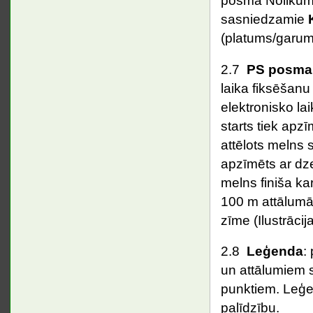
posma Nolikum
sasniedzamie
(platums/garum
2.7
PS posma s
laika fiksēšanu 
elektronisko lai
starts tiek apz
attēlots melns s
apzīmēts ar dze
melns finiša kar
100 m attālumā
zīme (Ilustrācij
2.8
Leģenda
:
un attālumiem s
punktiem. Leģen
palīdzību.