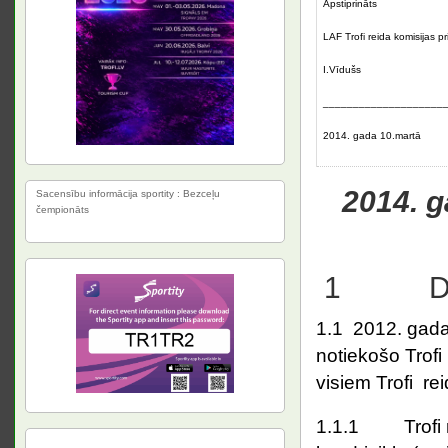
Apstiprināts
LAF Trofi reida komisijas p
I.Vīdušs
____________________
2014. gada 10.martā
2014. g
Sacensību informācija sportity : Bezceļu
čempionāts
1 Defin
1.1 2012. gada 
notiekošo Trofi
visiem Trofi rei
1.1.1 Trofi r