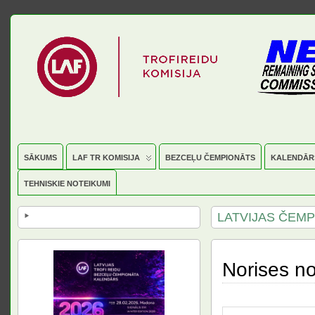
SĀKUMS
LAF TR KOMISIJA
BEZCEĻU ČEMPIONĀTS
KALENDĀR
TEHNISKIE NOTEIKUMI
LATVIJAS ČEM
Norises no