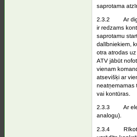
saprotama atzī
2.3.2 Ar digitā
ir redzams kontr
saprotamu start
dalībniekiem, k
otra atrodas u
ATV jābūt nofo
vienam komanda
atsevišķi ar vi
neatņemamas tr
vai kontūras.
2.3.3 Ar elektr
analogu).
2.3.4 Rīkotāja