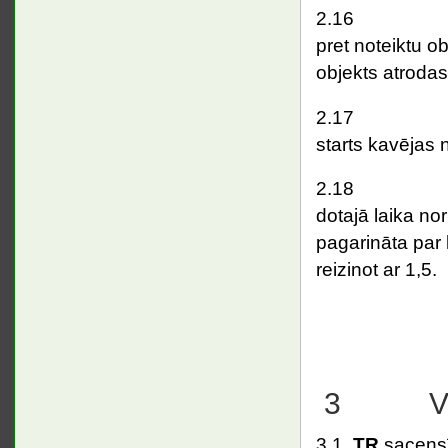
2.1
pret noteiktu ob
objekts atrodas
2.1
starts kavējas 
2.1
dotajā laika no
pagarināta par 
reizinot ar 1,5.
3 Vispā
3.1
TR
sacensī