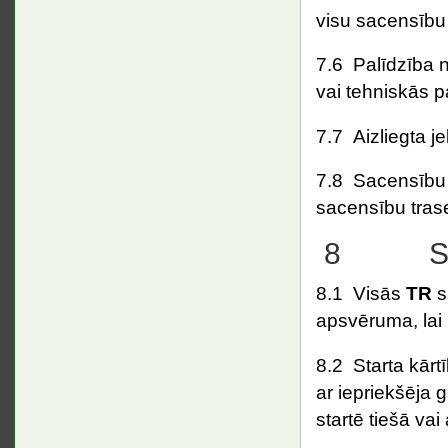
visu sacensību 
7.6 Palīdzība n
vai tehniskās p
7.7 Aizliegta j
7.8 Sacensību 
sacensību tras
8 Start
8.1 Visās
TR
s
apsvēruma, lai 
8.2 Starta kār
ar iepriekšēja 
startē tiešā va