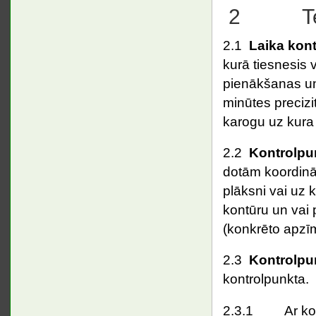
2 Termi
2.1
Laika kont
kurā tiesnesis v
pienākšanas un
minūtes precizit
karogu uz kura 
2.2
Kontrolpu
dotām koordināt
plāksni vai uz 
kontūru un vai p
(konkrēto apzī
2.3
Kontrolpu
kontrolpunkta.
2.3.1 Ar kompo