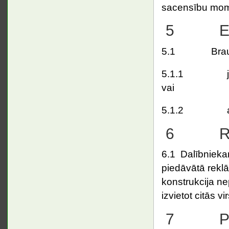
sacensību mome
5 Eki
5.1 Braucējam
5.1.1 ja alko
vai
5.1.2 atrodot
6 Rek
6.1 Dalībniekam
piedāvātā reklā
konstrukcija ne
izvietot citās v
7 Palī