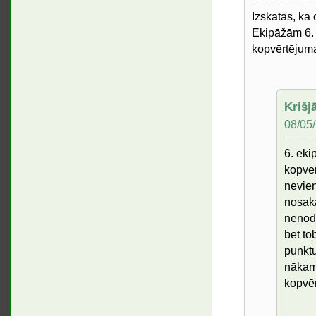
Izskatās, ka 
Ekipāžām 6. u
kopvērtējuma
Krišj
08/05/
6. eki
kopvēr
nevien
nosaka
nenode
bet to
punktu
nākamo
kopvē