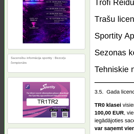
Trofi Reid
Trašu lice
Sportity Ap
Sezonas ko
Sacensību informācija sportity : Bezceļu
čempionāts
Tehniskie 
3.5. Gada licen
TR0 klasei
visie
100,00 EUR
, vi
iegādājoties sac
var saņemt vien