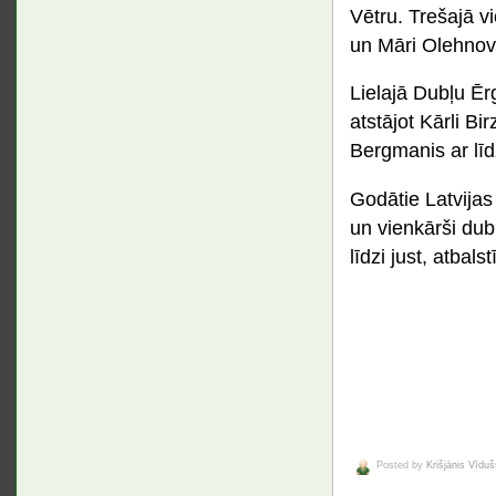
Vētru. Trešajā v
un Māri Olehnov
Lielajā Dubļu Ērg
atstājot Kārli B
Bergmanis ar lī
Godātie Latvijas s
un vienkārši dubļ
līdzi just, atbals
Posted by
Krišjānis Vīduš