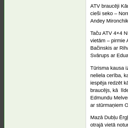
ATV braucēji Kār
cieši seko – Norm
Andey Mironchik
Taču ATV 4×4 NEZ
vietām – pirmie 
Bačinskis ar Riha
Svārups ar Eduar
Tūrisma kausa iz
neliela cerība, 
iespēja redzēt kā
braucējs, kā līd
Edmundu Melveri
ar stūrmaņiem Os
Mazā Dubļu Ērgļa
otrajā vietā not