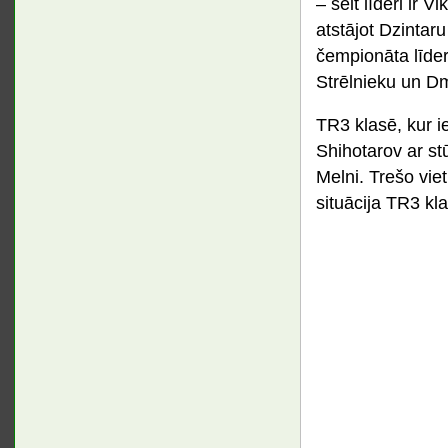
– šeit līderi ir
atstājot Dzintaru
čempionāta līder
Strēlnieku un Dmi
TR3 klasē, kur ie
Shihotarov ar st
Melni. Trešo vie
situācija TR3 kl