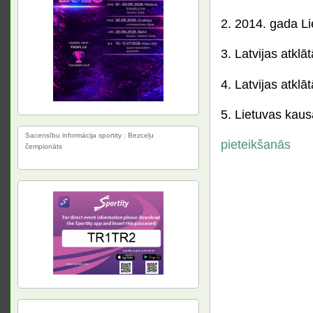
2. 2014. gada Li
3. Latvijas atklā
4. Latvijas atkl
5. Lietuvas kaus
Sacensību informācija sportity : Bezceļu
pieteikšanās
čempionāts