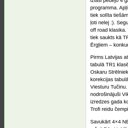
izlasi pēdējo 4 g
programma. Apļi
tiek solīta tieš
ļoti nelej :). Se
off road klasika.
tiek saukts kā 
Ērgļiem – konku
Pirms Latvijas a
tabulā TR1 klasē
Oskaru Strēlnieku
korekcijas tabul
Viesturu Tučinu.
nodrošinājuši V
izredzes gada ko
Trofi reidu čemp
Savukārt 4×4 NEZ