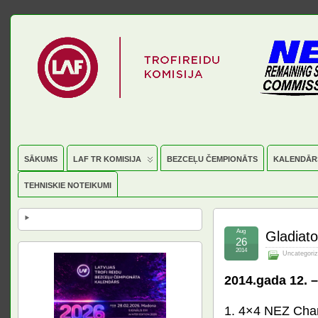
SĀKUMS
LAF TR KOMISIJA
BEZCEĻU ČEMPIONĀTS
KALENDĀR
TEHNISKIE NOTEIKUMI
Aug
Gladiato
26
2014
Uncategori
2014.gada 12. –
1. 4×4 NEZ Cha