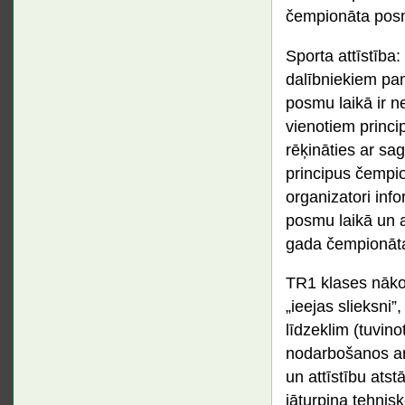
čempionāta posm
Sporta attīstība:
dalībniekiem pam
posmu laikā ir ne
vienotiem princi
rēķināties ar sa
principus čempi
organizatori in
posmu laikā un a
gada čempionāta
TR1 klases nākot
„ieejas slieksni
līdzeklim (tuvino
nodarbošanos ar 
un attīstību ats
jāturpina tehnisk