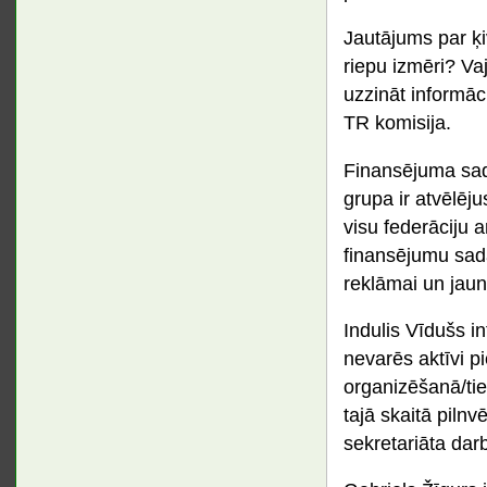
Jautājums par ķi
riepu izmēri? Va
uzzināt informāc
TR komisija.
Finansējuma sada
grupa ir atvēlēj
visu federāciju 
finansējumu sada
reklāmai un jauni
Indulis Vīdušs i
nevarēs aktīvi p
organizēšanā/ti
tajā skaitā piln
sekretariāta darb