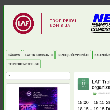
SĀKUMS
LAF TR KOMISIJA
BEZCEĻU ČEMPIONĀTS
KALENDĀR
TEHNISKIE NOTEIKUMI
Mar
LAF Trof
17
organiza
2013
Organizatori
18:00 – 18:15 S
18:15 – 19:15 Di