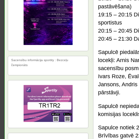
pastāvēšana)
19:15 – 20:15 Di
sportistus
20:15 – 20:45 Di
20:45 – 21:30 Da
Sapulcē piedalās
locekļi: Arnis N
Sacensību informācija sportity : Bezceļu
čempionāts
sacensību posmu o
Ivars Roze, Ēval
Jansons, Andris 
pārstāvji.
Sapulcē nepiedalā
komisijas locekli
Sapulce notiek 2
Brīvības gatvē 2