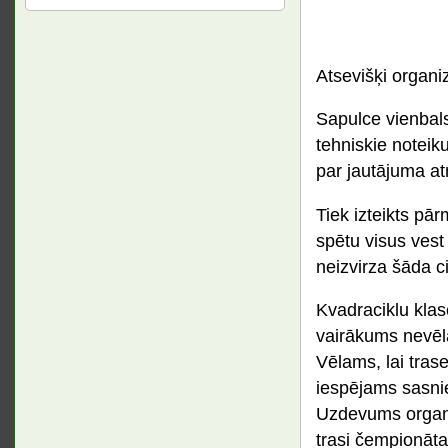
Atsevišķi organi
Sapulce vienbals
tehniskie noteik
par jautājuma atr
Tiek izteikts pār
spētu visus vest
neizvirza šāda ci
Kvadraciklu klas
vairākums nevēla
Vēlams, lai trase
iespējams sasnie
Uzdevums organi
trasi čempionāta