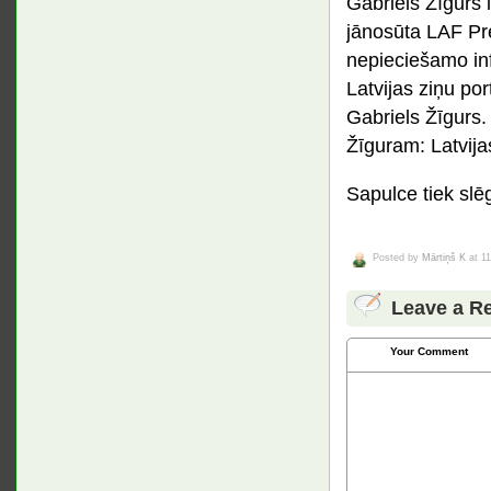
Gabriels Žīgurs i
jānosūta LAF Pr
nepieciešamo inf
Latvijas ziņu por
Gabriels Žīgurs.
Žīguram: Latvija
Sapulce tiek slē
Posted by
Mārtiņš K
at 11
Leave a R
Your Comment