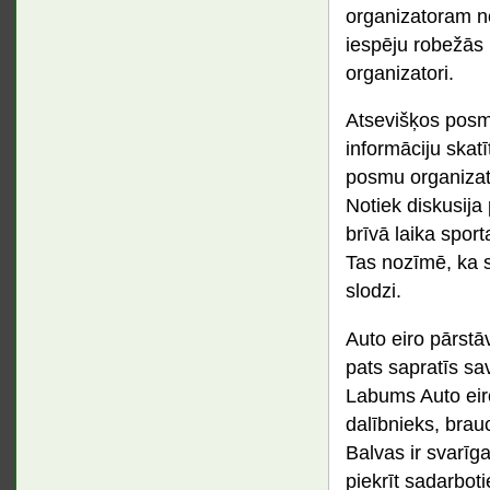
organizatoram n
iespēju robežās 
organizatori.
Atsevišķos posmo
informāciju skatī
posmu organizat
Notiek diskusija 
brīvā laika sport
Tas nozīmē, ka s
slodzi.
Auto eiro pārstā
pats sapratīs sav
Labums Auto eiro
dalībnieks, brau
Balvas ir svarīg
piekrīt sadarboti