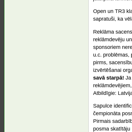
Open un TR3 klas
sapratuši, ka vēl
Reklāma sacensīb
reklāmdevēju un
sponsoriem neret
u.c. problēmas, 
pirms, sacensīb
izvērtēšanai org
savā starpā!
Ja 
reklāmdevējiem, 
Atbildīgie: Latv
Sapulce identifi
čempionāta posmu
Pirmais sadarbīb
posma skatītāju