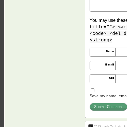
You may use thes
title=""> <ac
<code> <del d
<strong>
Name
E-mail
URI
Save my name, email,
2013. gada Trofi reidu k