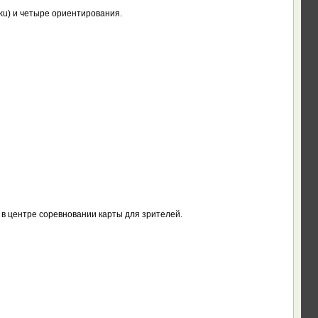
aku) и четыре ориентирования.
 в центре соревновании карты для зрителей.