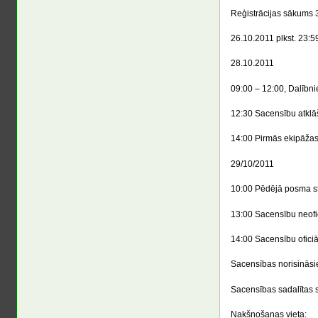
Reģistrācijas sākums 3
26.10.2011 plkst. 23:59 
28.10.2011
09:00 – 12:00, Dalībni
12:30 Sacensību atklā
14:00 Pirmās ekipāžas 
29/10/2011
10:00 Pēdējā posma st
13:00 Sacensību neofi
14:00 Sacensību ofici
Sacensības norisināsi
Sacensības sadalītas s
Nakšņošanas vieta: