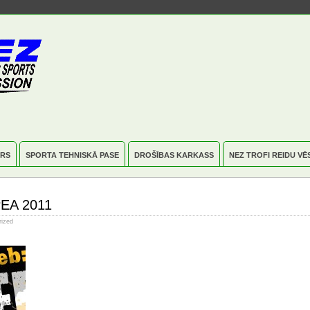
RS
SPORTA TEHNISKĀ PASE
DROŠĪBAS KARKASS
NEZ TROFI REIDU VĒ
EA 2011
rized