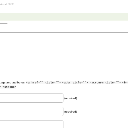
dušs
at 09:38
tags and attributes:
<a href="" title=""> <abbr title=""> <acronym title=""> <b>
> <strong>
(required)
(required)