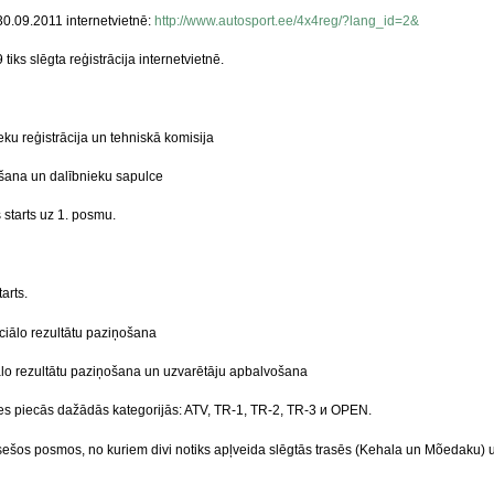
0.09.2011 internetvietnē:
http://www.autosport.ee/4x4reg/?lang_id=2&
tiks slēgta reģistrācija internetvietnē.
eku reģistrācija un tehniskā komisija
šana un dalībnieku sapulce
starts uz 1. posmu.
arts.
ciālo rezultātu paziņošana
ālo rezultātu paziņošana un uzvarētāju apbalvošana
es piecās dažādās kategorijās: ATV, TR-1, TR-2, TR-3 и OPEN.
ešos posmos, no kuriem divi notiks apļveida slēgtās trasēs (Kehala un Mõedaku) 