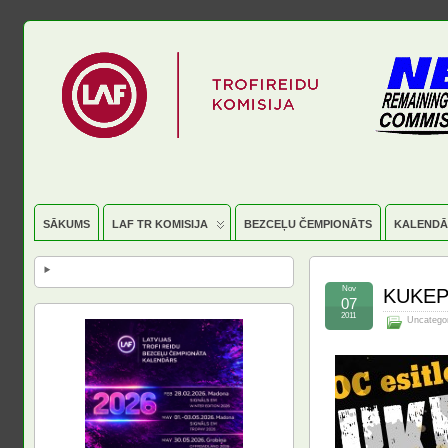
SĀKUMS
LAF TR KOMISIJA
BEZCEĻU ČEMPIONĀTS
KALENDĀ
Nov
KUKEP
07
2011
Uncatego