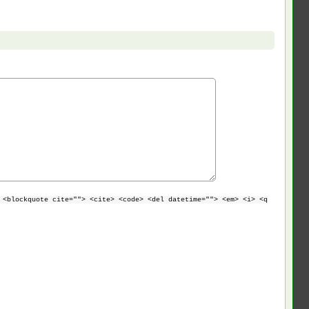
 <blockquote cite=""> <cite> <code> <del datetime=""> <em> <i> <q