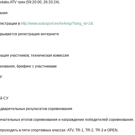
aku ATV трек (59:20:00, 26:33:24).
ания:
егистрации в
http://www.autosport.ee/4x4reg/?lang_id=2&
акрывается регистрация интернете
трация участников, техническая комиссия
внования, брифинг с участниками
У.
ий СУ
едварительных результатов соревнования
ончательных итогов соревнования и награждение победителей соревнования.
роходить в пяти спортивных классах: ATV, TR-1, TR-2, TR-3 и OPEN.