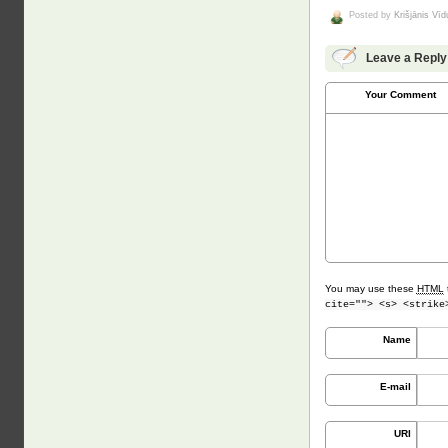
Posted by
Krišjānis Vī
Leave a Reply
Your Comment
You may use these
HTML
cite=""> <s> <strike
Name
E-mail
URI