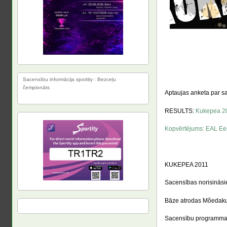
Sacensību informācija sportity : Bezceļu
čempionāts
Aptaujas anketa par 
RESULTS:
Kukepea 2
Kopvērtējums: EAL Ees
KUKEPEA 2011
Sacensības norisināsi
Bāze atrodas Mõedaku A
Sacensību programma