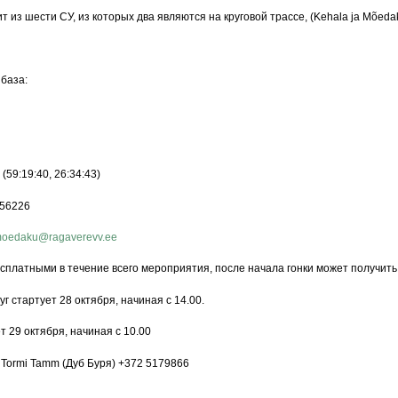
 из шести СУ, из которых два являются на круговой трассе, (Kehala ja Mõed
база:
(59:19:40, 26:34:43)
56226
oedaku@ragaverevv.ee
сплатными в течение всего мероприятия, после начала гонки может получить
уг стартует 28 октября, начиная с 14.00.
т 29 октября, начиная с 10.00
Tormi Tamm (Дуб Буря) +372 5179866