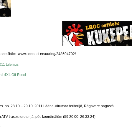
sacensībām: www.connect.ee/uuring/248504702/
011 tulemus
ti 4X4 Off-Road
es no 28.10 – 29.10. 2011 Lääne-Virumaa teritorijā, Rägavere pagastā.
TV trases terotorijā, pēc koordinātēm (59:20:00, 26:33:24).
: