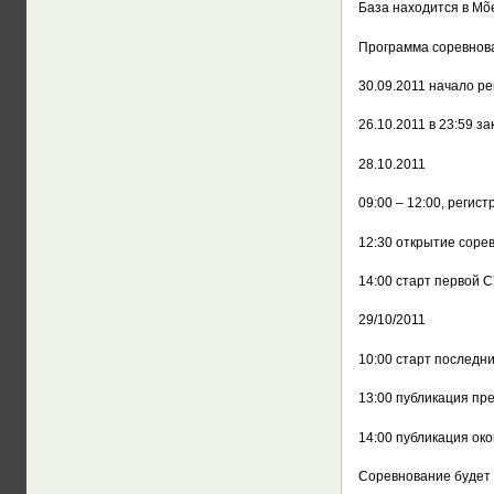
База находится в Mõed
Программа соревнов
30.09.2011 начало р
26.10.2011 в 23:59 з
28.10.2011
09:00 – 12:00, регис
12:30 открытие соре
14:00 старт первой С
29/10/2011
10:00 старт последн
13:00 публикация пр
14:00 публикация ок
Соревнование будет п