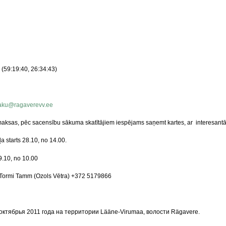
(59:19:40, 26:34:43)
ku@ragaverevv.ee
maksas, pēc sacensību sākuma skatītājiem iespējams saņemt kartes, ar interesantā
a starts 28.10, no 14.00.
9.10, no 10.00
 Tormi Tamm (Ozols Vētra) +372 5179866
 октябрья 2011 года на территории Lääne-Virumaa, волости Rägavere.