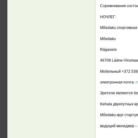
Соревнования состоит
НОЧЛЕГ:
Mõedaku спортивная 
Mõedaku
Rägavere
46708 Lääne-Virumaa 
Мобильный +372 538
электронная почта:
m
Зрители являются бе
Kehala двухпутных кр
Mõedaku круг стартуе
ведущий менеджер – 