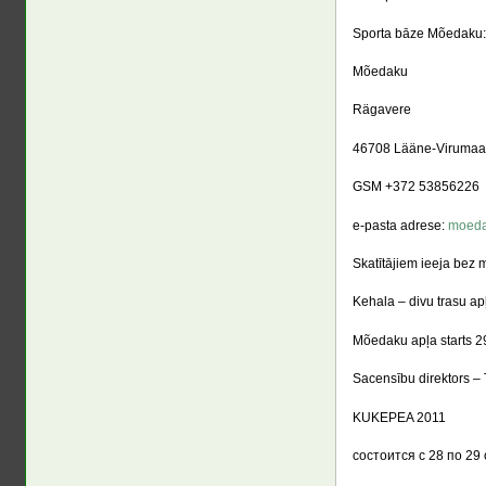
Sporta bāze Mõedaku:
Mõedaku
Rägavere
46708 Lääne-Virumaa 
GSM +372 53856226
e-pasta adrese:
moeda
Skatītājiem ieeja bez 
Kehala – divu trasu apļ
Mõedaku apļa starts 2
Sacensību direktors –
KUKEPEA 2011
состоится с 28 по 29