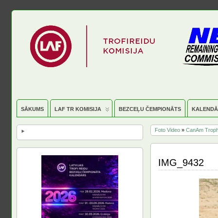
SĀKUMS
LAF TR KOMISIJA
BEZCEĻU ČEMPIONĀTS
KALENDĀ
Foto Video
»
CanAm Troph
IMG_9432