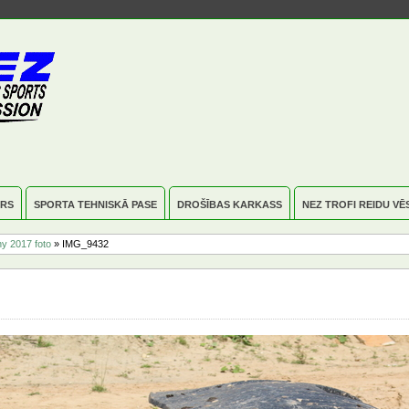
RS
SPORTA TEHNISKĀ PASE
DROŠĪBAS KARKASS
NEZ TROFI REIDU VĒ
y 2017 foto
» IMG_9432