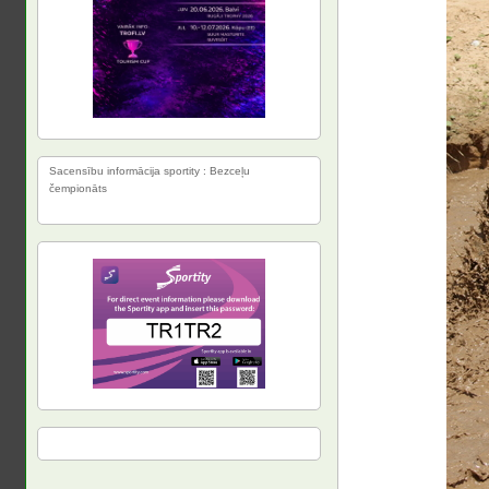
Sacensību informācija sportity : Bezceļu
čempionāts