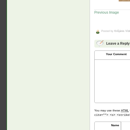
Previous Image
Posted by
Krišjānis Vī
Leave a Reply
Your Comment
You may use these
HTML
cite=""> <s> <strike
Name