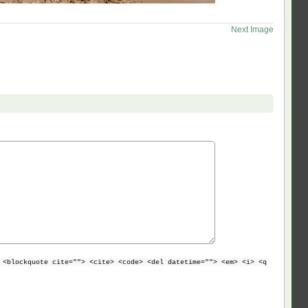
Next Image
 <blockquote cite=""> <cite> <code> <del datetime=""> <em> <i> <q