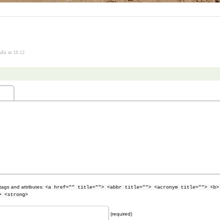
dušs
at 16:12
tags and attributes:
<a href="" title=""> <abbr title=""> <acronym title=""> <b>
> <strong>
(required)