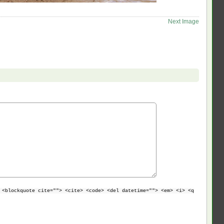
Next Image
 <blockquote cite=""> <cite> <code> <del datetime=""> <em> <i> <q