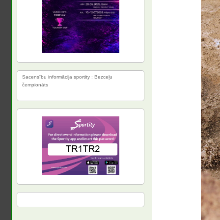
Sacensību informācija sportity : Bezceļu
čempionāts