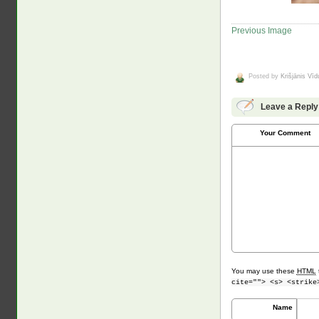
Previous Image
Posted by
Krišjānis Vī
Leave a Reply
Your Comment
You may use these
HTML
cite=""> <s> <strike
Name