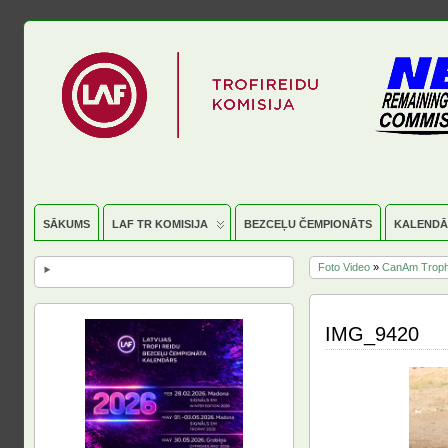
SĀKUMS
LAF TR KOMISIJA
BEZCEĻU ČEMPIONĀTS
KALENDĀ
Foto Video
»
CanAm Troph
IMG_9420