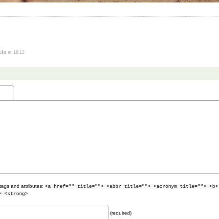
dušs
at 16:12
tags and attributes:
<a href="" title=""> <abbr title=""> <acronym title=""> <b>
> <strong>
(required)