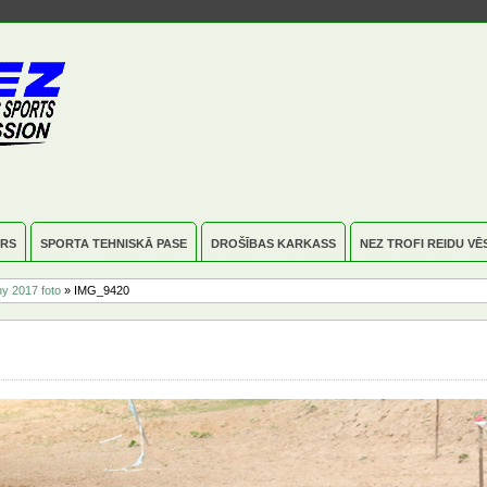
RS
SPORTA TEHNISKĀ PASE
DROŠĪBAS KARKASS
NEZ TROFI REIDU VĒ
y 2017 foto
» IMG_9420