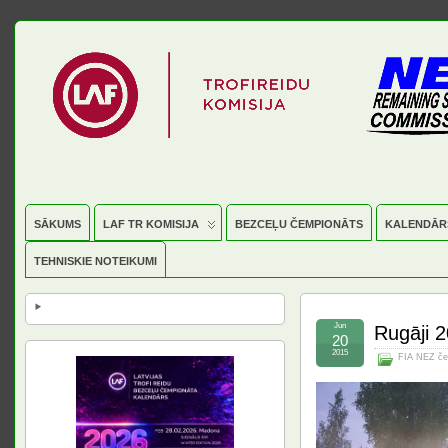
SĀKUMS
LAF TR KOMISIJA
BEZCEĻU ČEMPIONĀTS
KALENDĀR
TEHNISKIE NOTEIKUMI
Jun
Rugāji 2
20
2015
FIA NEZ če