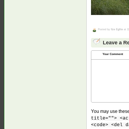
Posted by
Ilze Eglīte
at 1
Leave a R
Your Comment
You may use thes
title=""> <ac
<code> <del d