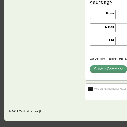
<strong>
Name
E-mail
URI
Save my name, email,
Avo Šults Memorial Rac
© 2012
Trofi reids Latvijā