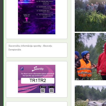
Sacensību informācija sportity : Bezceļu
čempionāts