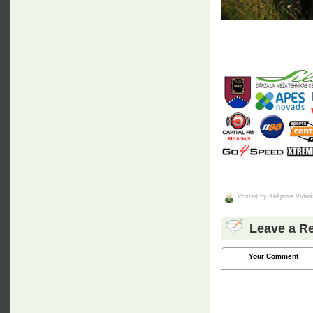
Posted by
Krišjānis Vīduš
Leave a R
Your Comment