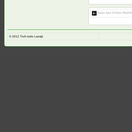
Seko līdzi STIGA TROPH
© 2012
Trofi reids Latvijā