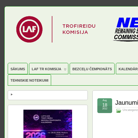
SĀKUMS
LAF TR KOMISIJA
BEZCEĻU ČEMPIONĀTS
KALENDĀR
TEHNISKIE NOTEIKUMI
Aug
Jaunumi
18
2012
Uncategori