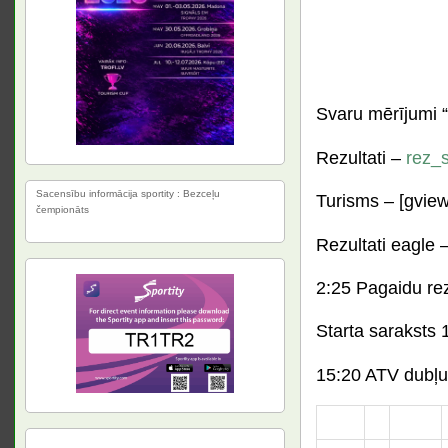
Svaru mērījumi 
Rezultati –
rez_s
Sacensību informācija sportity : Bezceļu
Turisms – [gview 
čempionāts
Rezultati eagle 
2:25 Pagaidu re
Starta saraksts
15:20 ATV dubļu 