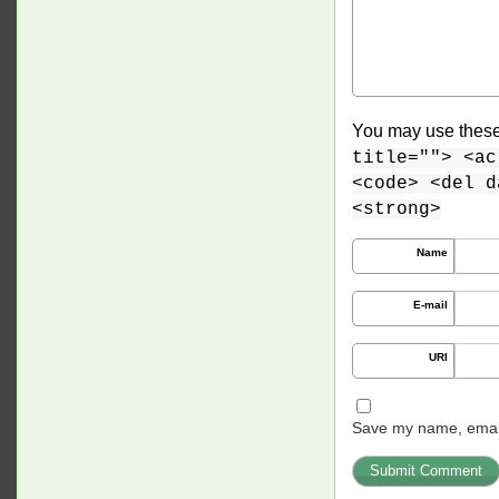
You may use thes
title=""> <ac
<code> <del d
<strong>
Name
E-mail
URI
Save my name, email,