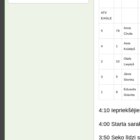
ATV
EAGLE
Arnis
5
79
Cīrulis
Aivis
4
1
Krūkliņš
Olafs
2
10
Liepiņš
Jānis
3
5
Stonka
Eduards
1
9
Grāvītis
4:10 Iepriekšēji
4:00 Starta sara
3:50 Seko līdzi 