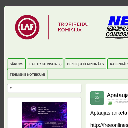
SĀKUMS
LAF TR KOMISIJA
BEZCEĻU ČEMPIONĀTS
KALENDĀR
TEHNISKIE NOTEIKUMI
Aug
Apatauj
23
2012
Uncategori
Aptaujas anketa
http://freeonli