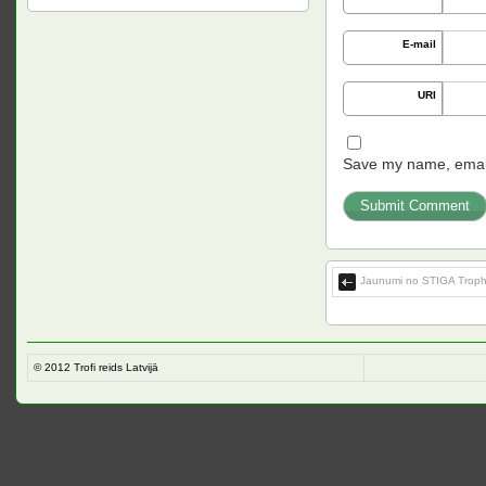
E-mail
URI
Save my name, email,
Jaunumi no STIGA Trop
© 2012
Trofi reids Latvijā