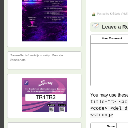
Posted by
Krišjānis Vīduš
Leave a R
Your Comment
Sacensību informācija sportity : Bezceļu
čempionāts
You may use thes
title=""> <ac
<code> <del d
<strong>
Name