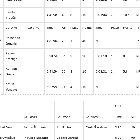
Indulis
e
4:47:35
43
8
10
0:01:04
3
10.6
N
Vīdušs
Co-Driver
Co-driver
Time
KP
Place
Points
Time
Place
Points
Ti
Raimonds
š
4:37:04
70
1
40
NF
1:
Jonaitis
Aigars
5:28:58
64
2
28
0:01:18
1
8
N
Krastiņš
Ronalds
5:44:54
56
3
19
0:03:31
2
5.6
N
ds
Gusts
Artūrs
3:22:20
21
4
10
NF
N
Vorslavs
OZ1
Co-Driver
Co-Driver
Co-driver
Time
KP
 Lukševics
Andris Šarakovs
Ilze Eglīte
Jānis Šarakovs
3:36
29
rs Urniežus
Indulis Pakalnītis
Edgars Bērziņš
6:03
90