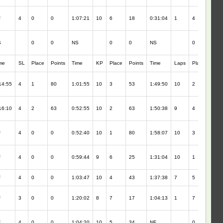
F
4
0
0
1:07:21
10
6
18
0:31:04
1
4
36
S
0
0
NS
0
0
NS
0
0
me
SL
Place
Points
Time
KP
Place
Points
Time
Laps
Place
Poin
14:55
4
1
80
1:01:55
10
3
53
1:49:50
10
2
63
16:10
4
2
63
0:52:55
10
2
63
1:50:38
9
4
43
F
4
0
0
0:52:40
10
1
80
1:58:07
10
3
53
F
4
0
0
0:59:44
9
6
25
1:31:04
10
1
80
F
4
0
0
1:03:47
10
4
43
1:37:38
7
5
34
F
3
0
0
1:20:02
8
7
17
1:04:13
1
7
17
F
4
0
0
1:04:20
10
5
34
NF
0
0