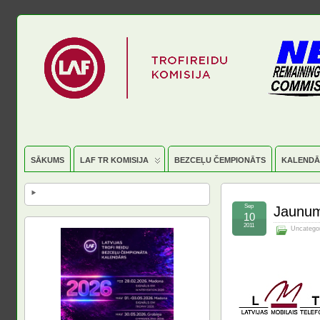
SĀKUMS
LAF TR KOMISIJA
BEZCEĻU ČEMPIONĀTS
KALENDĀ
Sep
Jaunum
10
2011
Uncatego