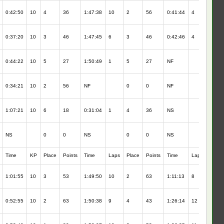
0:42:50
10
4
36
1:47:38
10
2
56
0:41:44
4
2
0:37:20
10
3
46
1:47:45
6
3
46
0:42:46
4
3
0:44:22
10
5
27
1:50:49
1
5
27
NF
0:34:21
10
2
56
NF
0
0
NF
1:07:21
10
6
18
0:31:04
1
4
36
NS
NS
0
0
NS
0
0
NS
Time
KP
Place
Points
Time
Laps
Place
Points
Time
Laps
Place
1:01:55
10
3
53
1:49:50
10
2
63
1:11:13
8
3
0:52:55
10
2
63
1:50:38
9
4
43
1:26:14
12
1