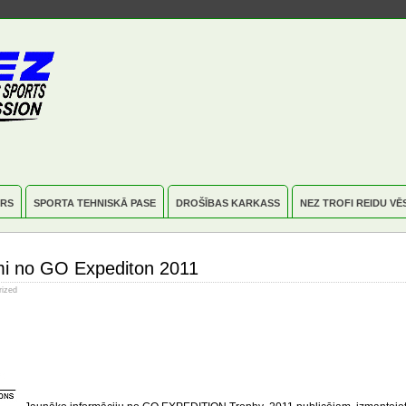
RS
SPORTA TEHNISKĀ PASE
DROŠĪBAS KARKASS
NEZ TROFI REIDU VĒ
i no GO Expediton 2011
rized