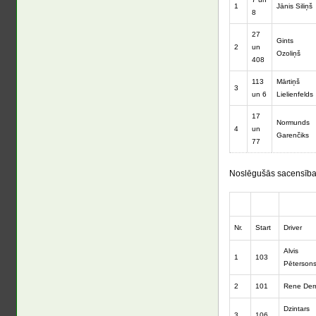
1
Jānis Siliņš
8
27
Gints
2
un
Ozoliņš
408
113
Mārtiņš
3
un 6
Lielienfelds
17
Normunds
4
un
Garenčiks
77
Noslēgušās sacensības 
Nr.
Start
Driver
Alvis
1
103
Pēterson
2
101
Rene Derr
Dzintars
3
106