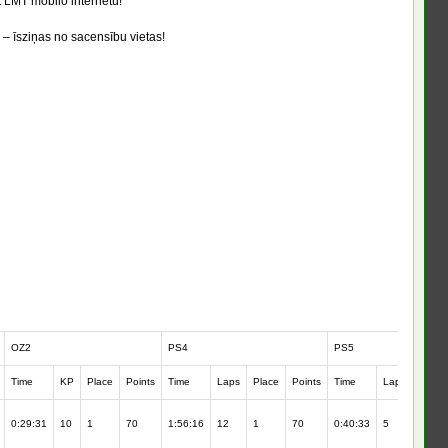
LMT mobilo internetu!
– īsziņas no sacensību vietas!
OZ2
PS4
PS5
Time
KP
Place
Points
Time
Laps
Place
Points
Time
Laps
Place
0:29:31
10
1
70
1:56:16
12
1
70
0:40:33
5
1