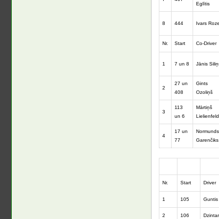
Eglītis
8
444
Ivars Roz
Nr.
Start
Co-Driver
1
7 un 8
Jānis Siliņ
27 un
Gints
2
408
Ozoliņš
113
Mārtiņš
3
un 6
Lielienfel
17 un
Normunds
4
77
Garenčiks
Nr.
Start
Driver
1
105
Guntis
2
106
Dzinta