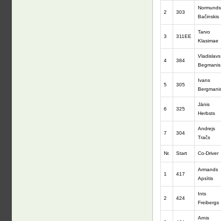
Normunds
2
303
Bačinskis
Tarvo
3
311EE
Klasimae
Vladislavs
4
384
Begmanis
Ivans
5
305
Bergmani
Jānis
6
325
Herbsts
Andrejs
7
304
Tračs
Nr.
Start
Co-Driver
Armands
1
417
Apsītis
Ints
2
424
Freibergs
Arnis