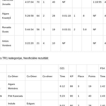
4:37:04
70
1
40
NF
1:19:55
4
Jonaitis
Aigars
5:28:58
64
2
28
0:01:18
1
8
NF
4
Krastiņš
Ronalds
5:44:54
56
3
19
0:03:31
2
5.6
NF
Gusts
Artūrs
3:22:20
21
4
10
NF
NF
4
Vorslavs
TR1 kategorijai, Neoficiālie rezultāti:
OZ1
PS4
Co-Driver
Co-Driver
Co-driver
Time
KP
Place
Points
Time
Aigars
6:12
88
3
19
1:42
s
Motivāns
ik
Priit Kasesalu
5:23
90
1
40
1:43
Indulis
Edgars
6:03
90
2
28
1:40