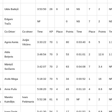
Uldis Baltiņš
3:53:50
26
6
18
NS
7
2
N
Edgars
NF
0
NS
7
2
N
Tračs
Co-Driver
Co-driver
Time
KP
Place
Points
Time
Place
Points
Ti
Jurģis
Agnis Asmis
3:33:22
70
1
80
0:03:40
6
5
1:
Vilcāns
Aldis
3:48:54
70
3
53
0:01:01
2
12.6
1:
Beķeris
Mārtiņš
3:42:07
70
2
63
0:04:08
7
3.4
N
Seržants
Arvils Mizga
5:18:32
70
5
34
0:00:52
1
16
N
š
Arnis Pušs
5:08:20
70
4
43
0:01:10
4
8.6
N
Mareks
Ivars
5:52:38
61
6
25
NF
8
2
N
s
Kalnišķis
Feldmanis
Ivars Ozols
5:41:30
54
7
17
0:01:52
5
6.8
N