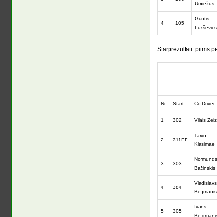
Urniežus
Guntis
4
105
Lukševics
Starprezultāti pirms p
Nr.
Start
Co-Driver
1
302
Vilnis Zei
Tarvo
2
311EE
Klasimae
Normunds
3
303
Bačinskis
Vladislavs
4
384
Begmanis
Ivans
5
305
Bergmani