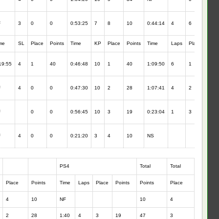
F
3
0
0
0:53:25
7
8
10
0:44:14
4
6
25
me
SL
Place
Points
Time
KP
Place
Points
Time
Laps
Place
Poin
19:55
4
1
40
0:46:48
10
1
40
1:09:50
6
1
40
F
4
0
0
0:47:30
10
2
28
1:07:41
4
2
28
F
0
0
0:56:45
10
3
19
0:23:04
1
3
19
F
4
0
0
0:21:20
3
4
10
NS
0
PS4
Total
Total
Place
Points
Time
Laps
Place
Points
Points
Place
4
10
NF
10
4
2
28
1:40
4
3
19
47
3