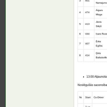
3
401
Namajuns
Aigars
4
474
Mizga
Jānis
5
413
Siliņš
6
444
Ivars Roz
Ēriks
7
407
Eglītis
Ģirts
8
414
Baltaisvilk
13:00 Atjaunota
Noslēgušās sacensības A
Nr.
Start
Co-Driver
7 un