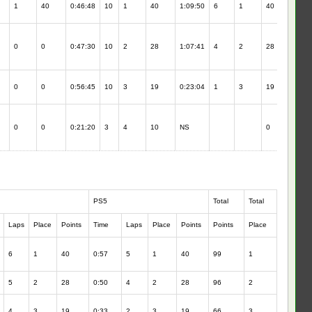
1
40
0:46:48
10
1
40
1:09:50
6
1
40
0
0
0:47:30
10
2
28
1:07:41
4
2
28
12:2
0
0
0:56:45
10
3
19
0:23:04
1
3
19
12:3
0
0
0:21:20
3
4
10
NS
0
PS5
Total
Total
Laps
Place
Points
Time
Laps
Place
Points
Points
Place
6
1
40
0:57
5
1
40
99
1
5
2
28
0:50
4
2
28
96
2
4
3
19
0:33
2
3
19
66
3