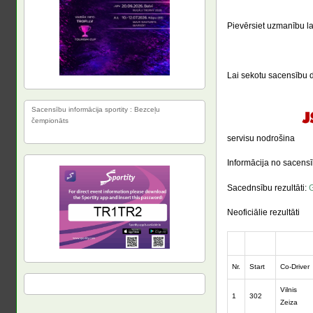
Pievērsiet uzmanību la
Lai sekotu sacensību d
Sacensību informācija sportity : Bezceļu
čempionāts
servisu nodrošina
Informācija no sacens
Sacednsību rezultāti:
G
Neoficiālie rezultāti
Nr.
Start
Co-Driver
Vilnis
1
302
Zeiza