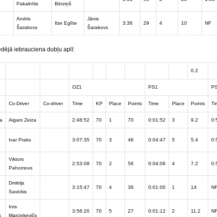
Pakalnītis
Bērziņš
Andris
Jānis
Ilze Eglīte
3:36
29
4
10
NF
Šarakovs
Šarakovs
ēdējā iebrauciena dubļu aplī:
0.2
OZ1
PS1
P
Co-Driver
Co-driver
Time
KP
Place
Points
Time
Place
Points
Ti
za
Aigars Zeiza
2:48:52
70
1
70
0:01:52
3
9.2
0:
Ivar Praks
3:07:35
70
3
46
0:04:47
5
5.4
0:
Viktors
2:53:08
70
2
56
0:04:06
4
7.2
0:
Pahomovs
Dmitrijs
3:15:47
70
4
36
0:01:00
1
14
N
Savickis
Ints
3:56:20
70
5
27
0:01:12
2
11.2
N
s
Marcinkevičs