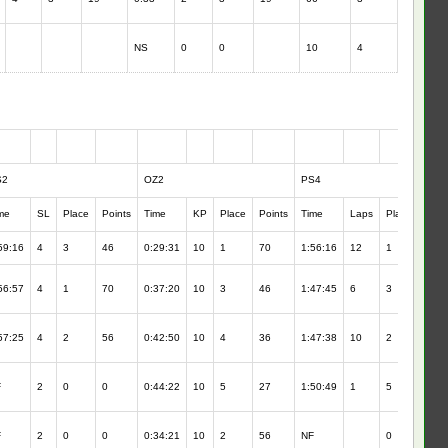
NS
0
0
10
4
S2
OZ2
PS4
me
SL
Place
Points
Time
KP
Place
Points
Time
Laps
Place
Poin
59:16
4
3
46
0:29:31
10
1
70
1:56:16
12
1
70
56:57
4
1
70
0:37:20
10
3
46
1:47:45
6
3
46
57:25
4
2
56
0:42:50
10
4
36
1:47:38
10
2
56
F
2
0
0
0:44:22
10
5
27
1:50:49
1
5
27
F
2
0
0
0:34:21
10
2
56
NF
0
0