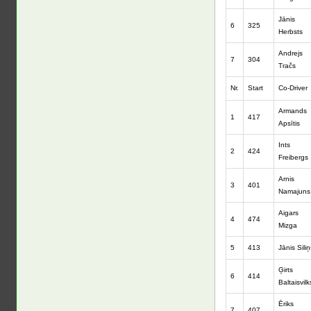
Jānis
6
325
Herbsts
Andrejs
7
304
Tračs
Nr.
Start
Co-Driver
Armands
1
417
Apsītis
Ints
2
424
Freibergs
Arnis
3
401
Namajuns
Aigars
4
474
Mizga
5
413
Jānis Siliņ
Ģirts
6
414
Baltaisvilk
Ēriks
7
407