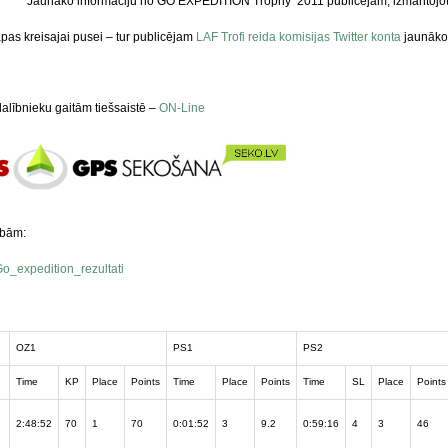
Jaunāko informāciju no GO EXPEDITION Trophy 2011 publicējam, izmantojot 
pas kreisajai pusei – tur publicējam
LAF Trofi reida komisijas Twitter konta
jaunāko 
alībnieku gaitām tiešsaistē –
ON-Line
ībām:
o_expedition_rezultati
OZ1
PS1
PS2
Time
KP
Place
Points
Time
Place
Points
Time
SL
Place
Points
2:48:52
70
1
70
0:01:52
3
9.2
0:59:16
4
3
46