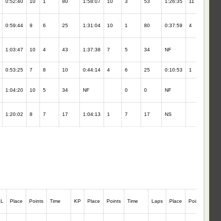
0:52:40
10
1
80
1:58:07
10
3
53
1:26:35
11
2
0:59:44
9
6
25
1:31:04
10
1
80
0:37:59
4
4
1:03:47
10
4
43
1:37:38
7
5
34
NF
0:53:25
7
8
10
0:44:14
4
6
25
0:10:53
1
5
1:04:20
10
5
34
NF
0
0
NF
1:20:02
8
7
17
1:04:13
1
7
17
NS
SL
Place
Points
Time
KP
Place
Points
Time
Laps
Place
Points
Start