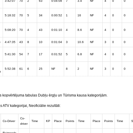
3:42:07
70
2
63
0:04:08
7
3.4
NF
4
0
0
5:18:32
70
5
34
0:00:52
1
16
NF
4
0
0
5:08:20
70
4
43
0:01:10
4
8.6
NF
4
0
0
e
4:47:35
43
8
10
0:01:04
3
10.6
NF
3
0
0
5:41:30
54
7
17
0:01:52
5
6.8
NF
4
0
0
5:52:38
61
6
25
NF
8
2
NF
3
0
0
s
s kopvērtējuma tabulas Dubļu ērgļu un Tūrisma kausa kategorijām.
TV kategorijai, Neoficiālie rezultāti:
Co-
Co-Driver
Time
KP
Place
Points
Time
Place
Points
Time
driver
Raimonds