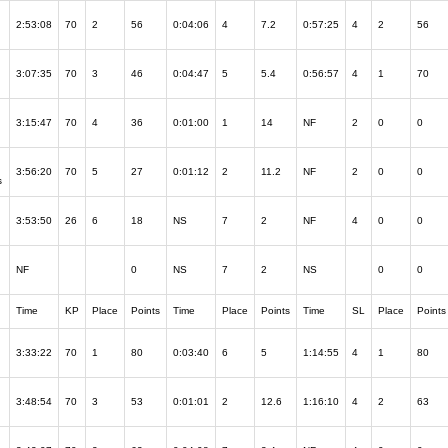
2:53:08
70
2
56
0:04:06
4
7.2
0:57:25
4
2
56
3:07:35
70
3
46
0:04:47
5
5.4
0:56:57
4
1
70
3:15:47
70
4
36
0:01:00
1
14
NF
2
0
0
3:56:20
70
5
27
0:01:12
2
11.2
NF
2
0
0
s
3:53:50
26
6
18
NS
7
2
NF
4
0
0
NF
0
NS
7
2
NS
0
0
Time
KP
Place
Points
Time
Place
Points
Time
SL
Place
Points
3:33:22
70
1
80
0:03:40
6
5
1:14:55
4
1
80
3:48:54
70
3
53
0:01:01
2
12.6
1:16:10
4
2
63