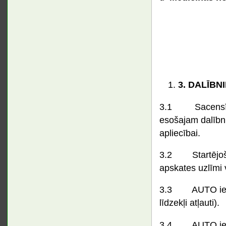
3.
DALĪBNI
3.1 Sacensībās 
esošajam dalībni
apliecībai.
3.2 Startējošaj
apskates uzlīmi 
3.3 AUTO ieskait
līdzekļi atļauti).
3.4 AUTO ieskait