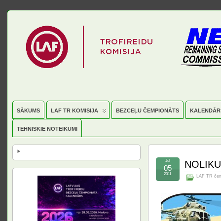
SĀKUMS
LAF TR KOMISIJA
BEZCEĻU ČEMPIONĀTS
KALENDĀR
TEHNISKIE NOTEIKUMI
Jul
NOLIKU
05
2011
LAF TR čem