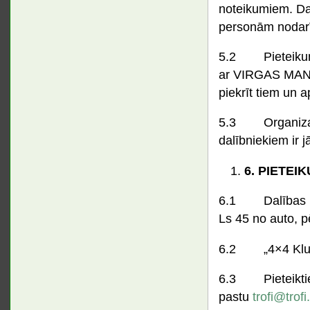
noteikumiem. Dalī
personām nodarī
5.2 Pieteikums 
ar VIRGAS MANE
piekrīt tiem un 
5.3 Organizator
dalībniekiem ir j
6.
PIETEIK
6.1 Dalības ma
Ls 45 no auto, p
6.2 „4×4 Kluba
6.3 Pieteiktie
pastu
trofi@trofi.