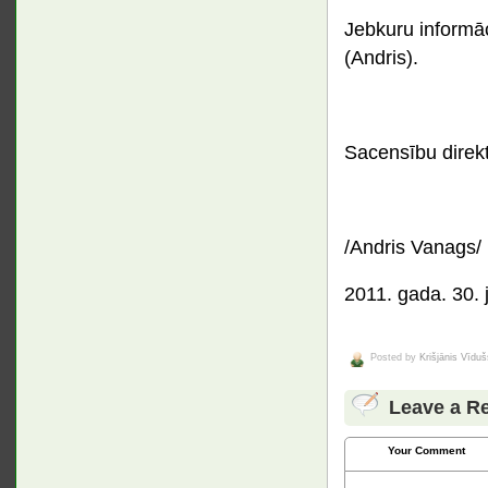
Jebkuru informāc
(Andris).
Sacensību direkt
/Andris Vanags/
2011. gada. 30. j
Posted by
Krišjānis Vīduš
Leave a R
Your Comment