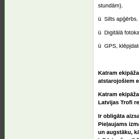
stundām).
ü Silts apģērbs.
ü Digitālā fotok
ü GPS, klēpjdato
Katram ekipāžas
atstarojošiem 
Katram ekipāža
Latvijas Trofi 
Ir obligāta aiz
Pieļaujams
izm
un augstāku, kā