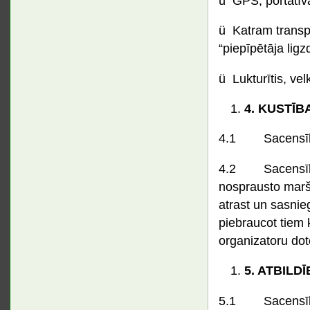
ü GPS, portatīva
ü Katram transpo
“piepīpētāja lig
ü Lukturītis, vel
4.
KUSTĪBA
4.1 Sacensību 
4.2 Sacensību 
nosprausto maršr
atrast un sasnie
piebraucot tiem k
organizatoru do
5.
ATBILDĪ
5.1 Sacensību l