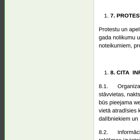
7.
PROTEST
Protestu un apel
gada nolikumu un
noteikumiem, pr
8.
CITA IN
8.1. Organizato
stāvvietas, nakt
būs pieejama we
vietā atradīsies
dalībniekiem un 
8.2. Informācij