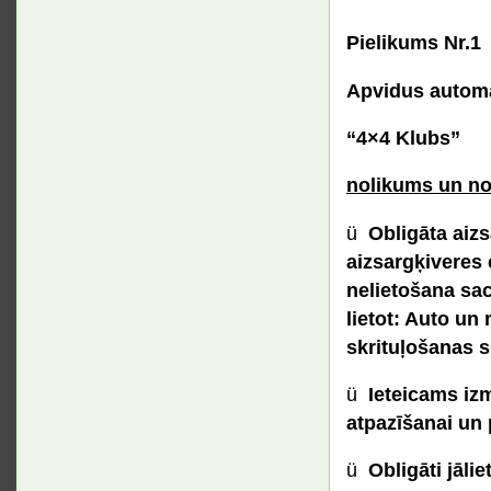
Pielikums Nr.1
Apvidus automa
“4×4 Klubs”
nolikums un no
ü
Obligāta aizs
aizsargķiveres e
nelietošana sac
lietot: Auto un
skrituļošanas 
ü
Ieteicams iz
atpazīšanai un
ü
Obligāti jāli