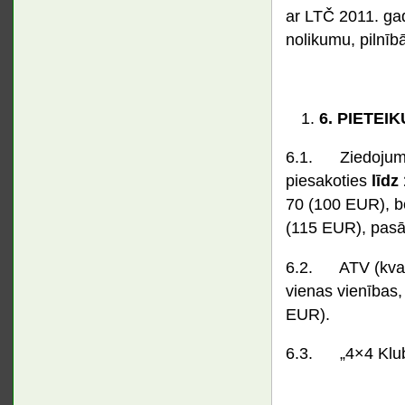
ar LTČ 2011. ga
nolikumu, pilnīb
6.
PIETEIK
6.1. Ziedojums
piesakoties
līdz 
70 (100 EUR), b
(115 EUR), pasā
6.2. ATV (kvadr
vienas vienības
EUR).
6.3. „4×4 Kluba