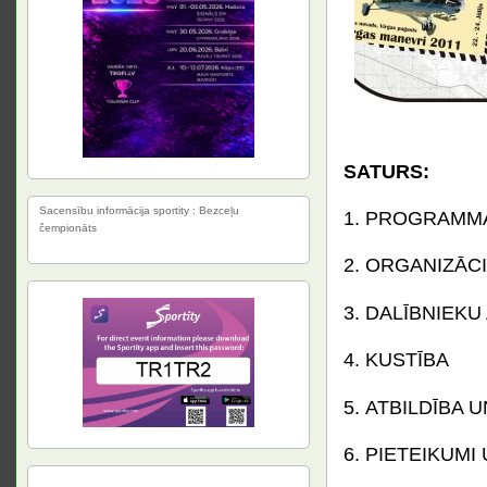
SATURS:
Sacensību informācija sportity : Bezceļu
1. PROGRAMM
čempionāts
2. ORGANIZĀC
3. DALĪBNIEK
4. KUSTĪBA
5. ATBILDĪBA 
6. PIETEIKUMI