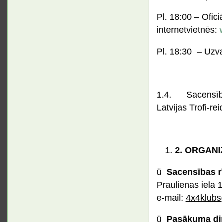
Pl. 18:00 – Ofici
internetvietnēs:
Pl. 18:30 – Uzv
1.4. Sacensība
Latvijas Trofi-r
2.
ORGANI
ü
Sacensības r
Praulienas iela
e-mail:
4x4klubs
ü
Pasākuma di