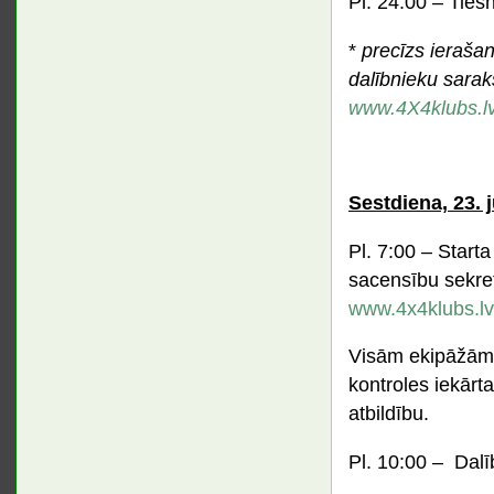
Pl. 24:00 – Ties
*
precīzs ierašan
dalībnieku sarak
www.4X4klubs.l
Sestdiena, 23. jū
Pl. 7:00 – Start
sacensību sekret
www.4x4klubs.lv
Visām ekipāžām 
kontroles iekārt
atbildību.
Pl. 10:00 – Dalī