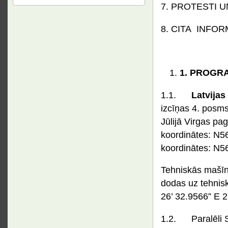
7. PROTESTI U
8. CITA INFOR
1.
PROGR
1.1.
Latvijas
izcīņas 4. posm
Jūlijā Virgas pag
koordinātes: N56
koordinātes: N56
Tehniskās mašīn
dodas uz tehnisk
26’ 32.9566” E 2
1.2. Paralēli S