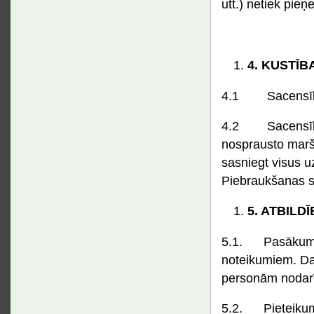
utt.) netiek pieņ
4.
KUSTĪBA
4.1 Sacensību 
4.2 Sacensību 
nosprausto maršr
sasniegt visus u
Piebraukšanas sa
5.
ATBILDĪ
5.1. Pasākuma l
noteikumiem. Dalī
personām nodarī
5.2. Pieteikums 