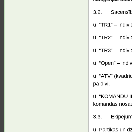
3.2. Sacensībās
ü “TR1” – indivi
ü “TR2” – indivi
ü “TR3” – indivi
ü “Open” – indiv
ü “ATV” (kvadric
pa divi.
ü “KOMANDU IES
komandas nosauk
3.3. Ekipēju
ü Pārtikas un d