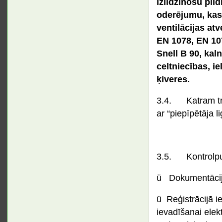
izlīdzinošu pild
oderējumu, kas 
ventilācijas atv
EN 1078, ЕN 107
Snell B 90, kal
celtniecības, i
ķiveres.
3.4. Katram tra
ar “piepīpētāja l
3.5. Kontrolpun
ü Dokumentācij
ü Reģistrācijā i
ievadīšanai elekt