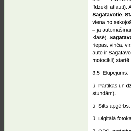
līdzekļi atļauti)
Sagatavotie
.
St
viena no sekojoš
– ja automašīnai 
klasē).
Sagatav
riepas, vinča, vir
auto ir Sagatavo
motocikli) start
3.5 Ekipējums:
ü Pārtikas un d
stundām).
ü Silts apģērbs.
ü Digitālā fotok