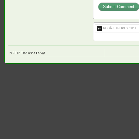
RUGĀJI TROPHY 2011
© 2012
Trofi reids Latvijā