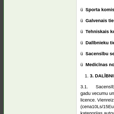
ü
Sporta komi
ü
Galvenais ti
ü
Tehniskais k
ü
Dalībnieku ti
ü
Sacensību se
ü
Medicīnas n
3.
DALĪBNI
3.1. Sacensībās 
gadu vecumu un ku
licence. Vienreiz
(cena10Ls/15Eur)
kategorijas autov