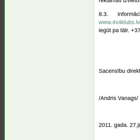
reklāmas izvieto
8.3. Informācija
www.4x4klubs.lv
iegūt pa tālr. +
Sacensību direkt
/Andris Vanags/
2011. gada. 27.j