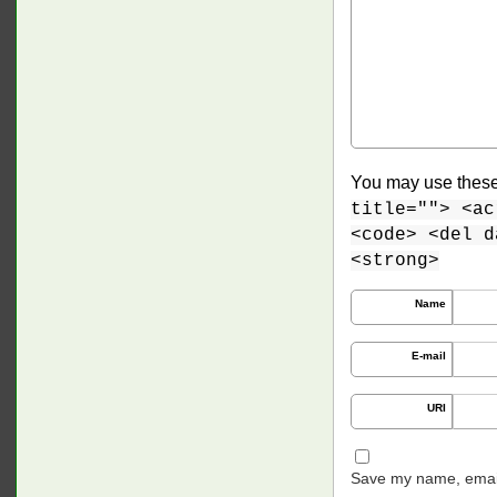
You may use thes
title=""> <ac
<code> <del d
<strong>
Name
E-mail
URI
Save my name, email,