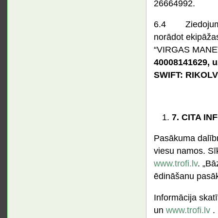
26664992.
6.4 Ziedojumus
norādot ekipāža
“VIRGAS MANEV
40008141629, 
SWIFT: RIKOLV
7.
CITA IN
Pasākuma dalīb
viesu namos. Sī
www.trofi.lv
. „Bā
ēdināšanu pasāk
Informācija skat
un
www.trofi.lv
.