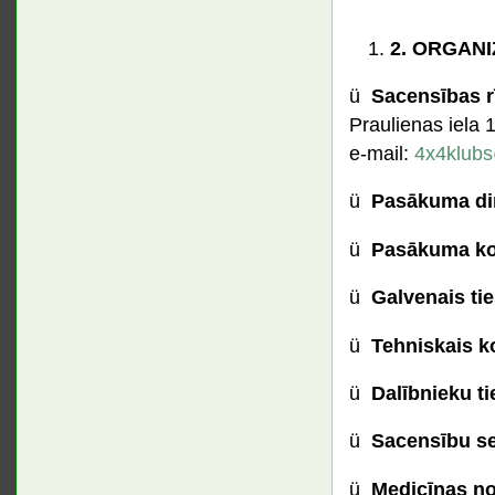
2.
ORGANI
ü
Sacensības r
Praulienas iela
e-mail:
4x4klubs
ü
Pasākuma di
ü
Pasākuma ko
ü
Galvenais ti
ü
Tehniskais k
ü
Dalībnieku ti
ü
Sacensību se
ü
Medicīnas n