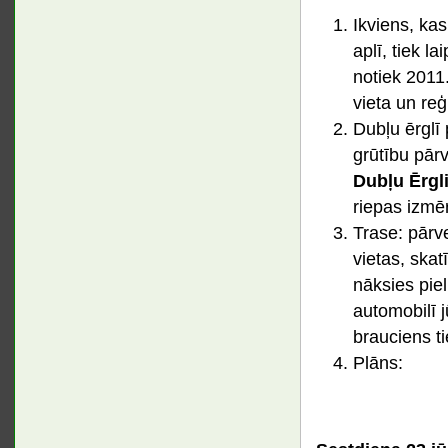
Ikviens, ka
aplī, tiek l
notiek 2011
vieta un reģ
Dubļu ērglī
grūtību pār
Dubļu Ērgl
riepas izmēr
Trase: pārve
vietas, skat
nāksies pieli
automobilī 
brauciens ti
Plāns: