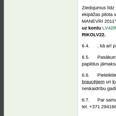
Ziedojumus līdz
ekipāžas pilota
MANEVRI 2011” 
uz kontu
LV42R
RIKOLV22.
6.4. , kā arī pa
6.5. Pasākuma d
papildus jāmaks
6.6. Pieteiktie
braucējiem
un
k
neskaidrību gadī
6.7. Par samaks
tel. +371 294166