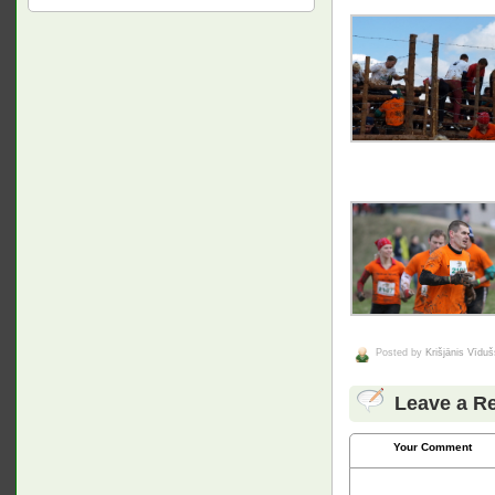
Posted by
Krišjānis Vīduš
Leave a R
Your Comment