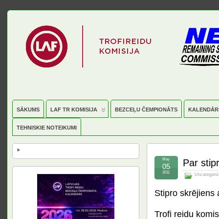
SĀKUMS
LAF TR KOMISIJA
BEZCEĻU ČEMPIONĀTS
KALENDĀR
TEHNISKIE NOTEIKUMI
May
Par stipr
05
2011
Uncategori
Stipro skrējiens 
Trofi reidu komi