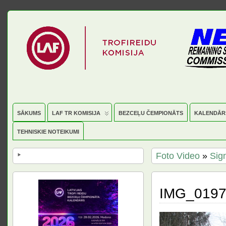
SĀKUMS
LAF TR KOMISIJA
BEZCEĻU ČEMPIONĀTS
KALENDĀR
TEHNISKIE NOTEIKUMI
Foto Video
»
Sig
IMG_019