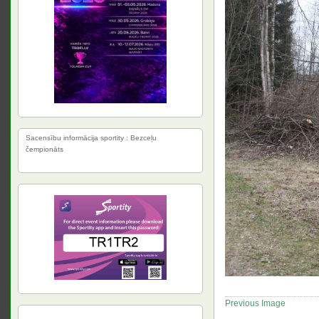
Sacensību informācija sportity : Bezceļu
čempionāts
Previous Image