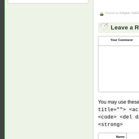
Posted by
Krišjānis Vīduš
Leave a R
Your Comment
You may use thes
title=""> <ac
<code> <del d
<strong>
Name