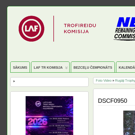
SĀKUMS
LAF TR KOMISIJA
BEZCEĻU ČEMPIONĀTS
KALENDĀ
Foto Video
»
Rugāji Troph
DSCF0950