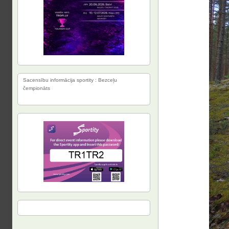
Sacensību informācija sportity : Bezceļu
čempionāts