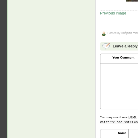
Previous Image
Posted by
Krišjānis Vī
Leave a Reply
Your Comment
You may use these
HTML
cite=""> <s> <strike
Name