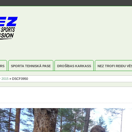
RS
SPORTA TEHNISKĀ PASE
DROŠĪBAS KARKASS
NEZ TROFI REIDU VĒ
y 2015
» DSCF0950