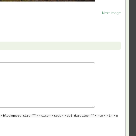
Next Image
 <blockquote cite=""> <cite> <code> <del datetime=""> <em> <i> <q