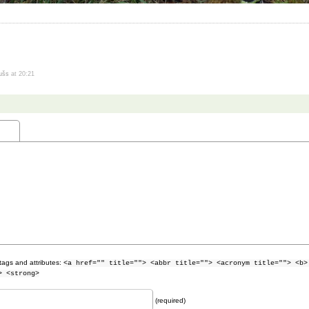
dušs
at 20:21
tags and attributes:
<a href="" title=""> <abbr title=""> <acronym title=""> <b>
> <strong>
(required)