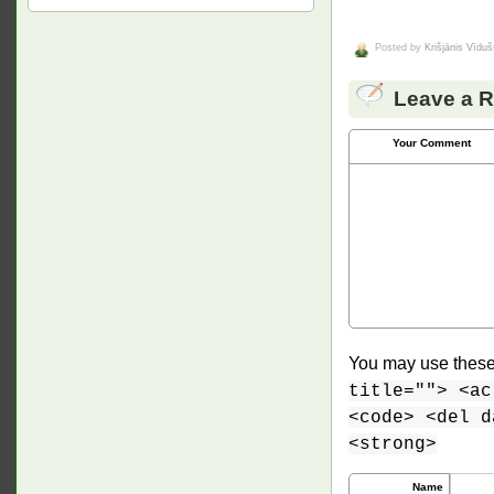
Posted by
Krišjānis Vīduš
Leave a R
Your Comment
You may use thes
title=""> <ac
<code> <del d
<strong>
Name