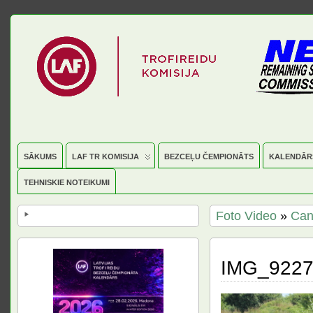
SĀKUMS
LAF TR KOMISIJA
BEZCEĻU ČEMPIONĀTS
KALENDĀR
TEHNISKIE NOTEIKUMI
Foto Video
»
Can
IMG_922