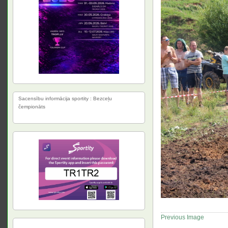
Sacensību informācija sportity : Bezceļu
čempionāts
Previous Image