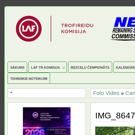
SĀKUMS
LAF TR KOMISIJA
BEZCEĻU ČEMPIONĀTS
KALENDĀR
TEHNISKIE NOTEIKUMI
Foto Video
»
Can
IMG_864