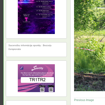
Sacensību informācija sportity : Bezceļu
čempionāts
Previous Image