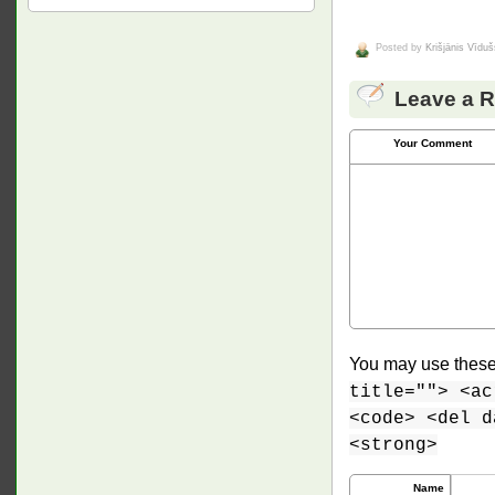
Posted by
Krišjānis Vīduš
Leave a R
Your Comment
You may use thes
title=""> <ac
<code> <del d
<strong>
Name