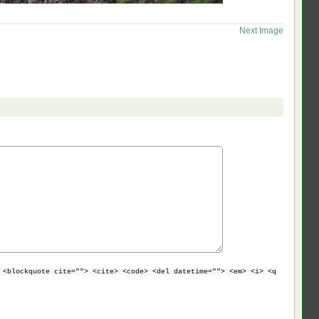
Next Image
 <blockquote cite=""> <cite> <code> <del datetime=""> <em> <i> <q