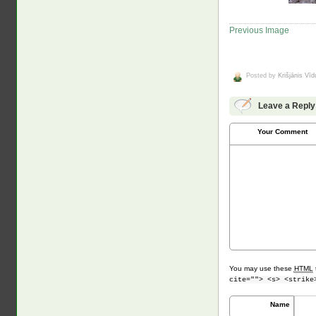
Previous Image
Posted by
Krišjānis Vī
Leave a Reply
Your Comment
You may use these
HTML
cite=""> <s> <strike
Name