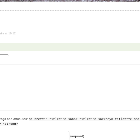
dušs
at 16:12
tags and attributes:
<a href="" title=""> <abbr title=""> <acronym title=""> <b>
> <strong>
(required)