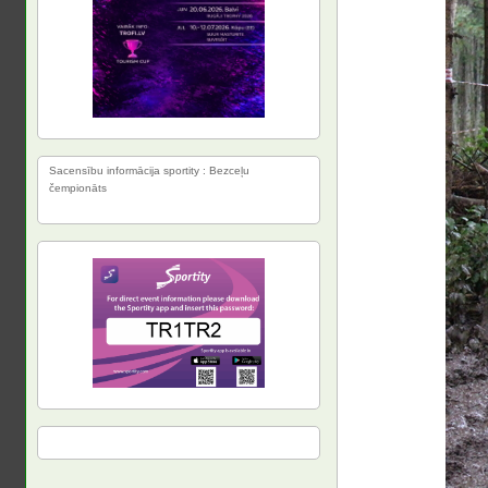
Sacensību informācija sportity : Bezceļu
čempionāts