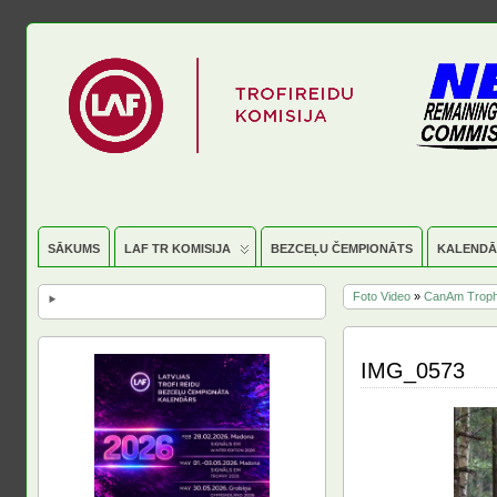
SĀKUMS
LAF TR KOMISIJA
BEZCEĻU ČEMPIONĀTS
KALENDĀ
Foto Video
»
CanAm Troph
IMG_0573