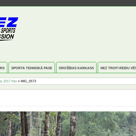
RS
SPORTA TEHNISKĀ PASE
DROŠĪBAS KARKASS
NEZ TROFI REIDU VĒ
y 2017 foto
» IMG_0573