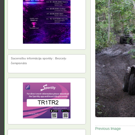
Sacensību informācija sportity : Bezceļu
čempionāts
Previous Image