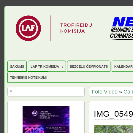
SĀKUMS
LAF TR KOMISIJA
BEZCEĻU ČEMPIONĀTS
KALENDĀR
TEHNISKIE NOTEIKUMI
Foto Video
»
Can
IMG_054