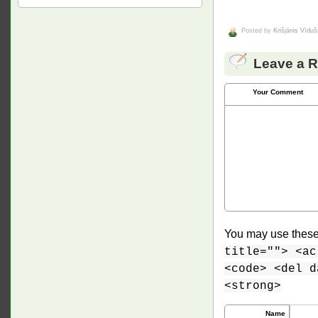
Posted by
Krišjānis Vīduš
Leave a R
Your Comment
You may use thes
title=""> <ac
<code> <del d
<strong>
Name