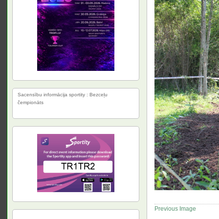
Sacensību informācija sportity : Bezceļu
čempionāts
Previous Image