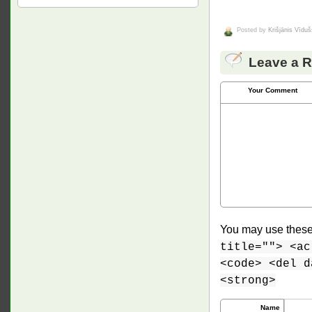
Posted by
Krišjānis Vīduš
Leave a R
Your Comment
You may use thes
title=""> <ac
<code> <del d
<strong>
Name