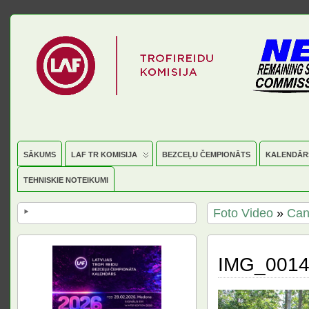
SĀKUMS
LAF TR KOMISIJA
BEZCEĻU ČEMPIONĀTS
KALENDĀR
TEHNISKIE NOTEIKUMI
Foto Video
»
Can
IMG_001