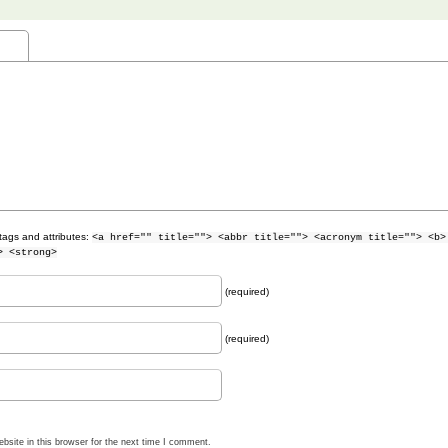
tags and attributes:
<a href="" title=""> <abbr title=""> <acronym title=""> <b>
> <strong>
(required)
(required)
site in this browser for the next time I comment.