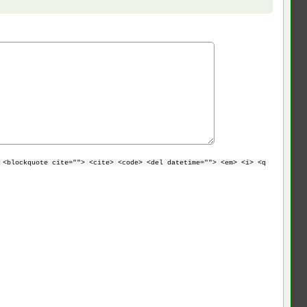
 <blockquote cite=""> <cite> <code> <del datetime=""> <em> <i> <q