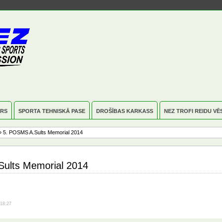
RS
SPORTA TEHNISKĀ PASE
DROŠĪBAS KARKASS
NEZ TROFI REIDU VĒ
 5. POSMS A.Sults Memorial 2014
ults Memorial 2014
18:27