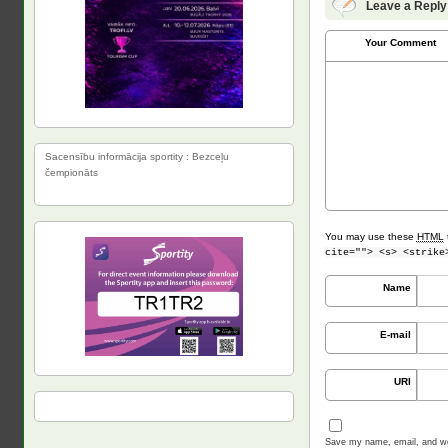
Leave a Reply
Your Comment
Sacensību informācija sportity : Bezceļu
čempionāts
You may use these
HTML
cite=""> <s> <strike
Name
E-mail
URI
Save my name, email, and web