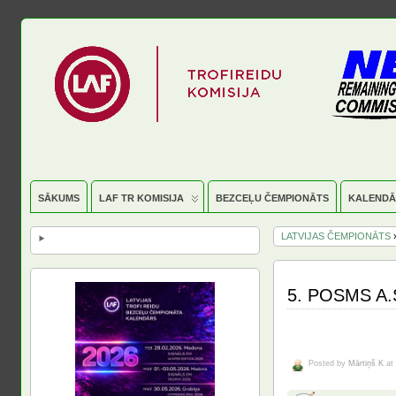
SĀKUMS
LAF TR KOMISIJA
BEZCEĻU ČEMPIONĀTS
KALENDĀ
LATVIJAS ČEMPIONĀTS
»
5. POSMS A.S
Posted by
Mārtiņš K
at 