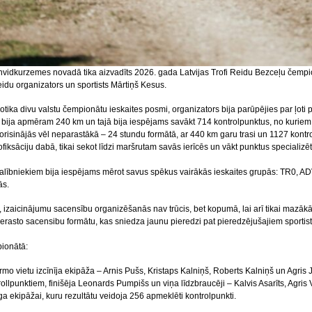
nvidkurzemes novadā tika aizvadīts 2026. gada Latvijas Trofi Reidu Bezceļu čempi
eidu organizators un sportists Mārtiņš Kesus.
notika divu valstu čempionātu ieskaites posmi, organizators bija parūpējies par ļoti 
 bija apmēram 240 km un tajā bija iespējams savākt 714 kontrolpunktus, no kuriem ā
isinājās vēl neparastākā – 24 stundu formātā, ar 440 km garu trasi un 1127 kontrolpu
ofiksāciju dabā, tikai sekot līdzi maršrutam savās ierīcēs un vākt punktus speciali
lībniekiem bija iespējams mērot savus spēkus vairākās ieskaites grupās: TR0, ADV 
ās.
 izaicinājumu sacensību organizēšanās nav trūcis, bet kopumā, lai arī tikai mazākā 
ierasto sacensibu formātu, kas sniedza jaunu pieredzi pat pieredzējušajiem sportis
pionātā:
rmo vietu izcīnīja ekipāža – Arnis Pušs, Kristaps Kalniņš, Roberts Kalniņš un Agris
llpunktiem, finišēja Leonards Pumpišs un viņa līdzbraucēji – Kalvis Asarīts, Agris 
ekipāžai, kuru rezultātu veidoja 256 apmeklēti kontrolpunkti.