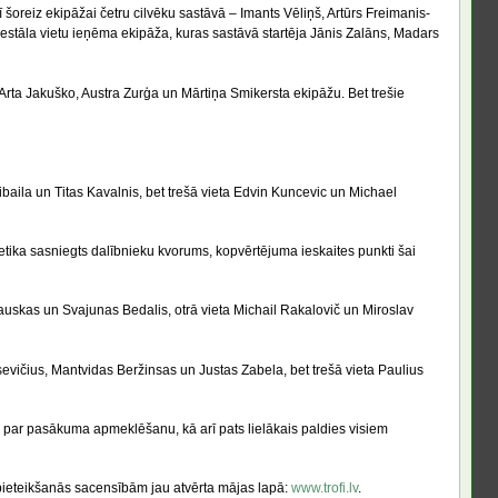
šoreiz ekipāžai četru cilvēku sastāvā – Imants Vēliņš, Artūrs Freimanis-
stāla vietu ieņēma ekipāža, kuras sastāvā startēja Jānis Zalāns, Madars
, Arta Jakuško, Austra Zurģa un Mārtiņa Smikersta ekipāžu. Bet trešie
aila un Titas Kavalnis, bet trešā vieta Edvin Kuncevic un Michael
netika sasniegts dalībnieku kvorums, kopvērtējuma ieskaites punkti šai
uskas un Svajunas Bedalis, otrā vieta Michail Rakalovič un Miroslav
sevičius, Mantvidas Beržinsas un Justas Zabela, bet trešā vieta Paulius
m par pasākuma apmeklēšanu, kā arī pats lielākais paldies visiem
 pieteikšanās sacensībām jau atvērta mājas lapā:
www.trofi.lv
.