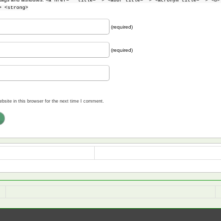
<a href="" title=""> <abbr title=""> <acronym title=""> <b>
> <strong>
(required)
(required)
site in this browser for the next time I comment.