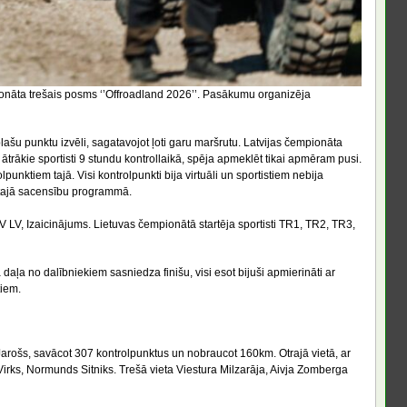
onāta trešais posms ‘’Offroadland 2026’’. Pasākumu organizēja
plašu punktu izvēli, sagatavojot ļoti garu maršrutu. Latvijas čempionāta
trākie sportisti 9 stundu kontrollaikā, spēja apmeklēt tikai apmēram pusi.
nktiem tajā. Visi kontrolpunkti bija virtuāli un sportistiem nebija
zētajā sacensību programmā.
LV, Izaicinājums. Lietuvas čempionātā startēja sportisti TR1, TR2, TR3,
daļa no dalībniekiem sasniedza finišu, visi esot bijuši apmierināti ar
tiem.
 Jarošs, savācot 307 kontrolpunktus un nobraucot 160km. Otrajā vietā, ar
Virks, Normunds Sitniks. Trešā vieta Viestura Milzarāja, Aivja Zomberga