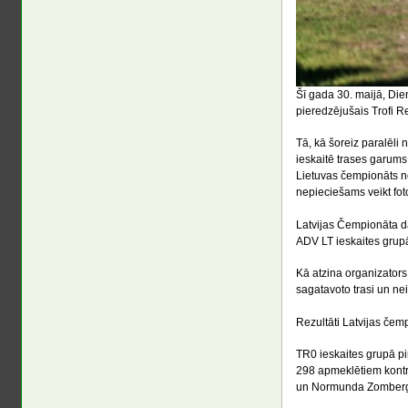
Šī gada 30. maijā, Die
pieredzējušais Trofi R
Tā, kā šoreiz paralēli 
ieskaitē trases garums
Lietuvas čempionāts nor
nepieciešams veikt fot
Latvijas Čempionāta da
ADV LT ieskaites grup
Kā atzina organizators,
sagatavoto trasi un ne
Rezultāti Latvijas čem
TR0 ieskaites grupā pi
298 apmeklētiem kontro
un Normunda Zomberga 