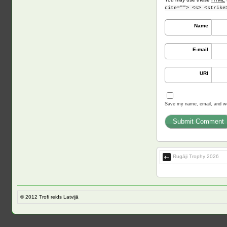
cite=""> <s> <strike
Name
E-mail
URI
Save my name, email, and web
Rugāji Trophy 2026
© 2012
Trofi reids Latvijā