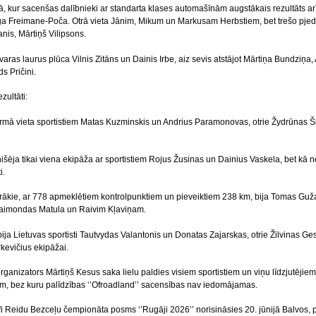
, kur sacenšas dalībnieki ar standarta klases automašīnām augstākais rezultāts arī 
ga Freimane-Poča. Otrā vieta Jānim, Mikum un Markusam Herbstiem, bet trešo pjede
nis, Mārtiņš Vilipsons.
aras laurus plūca Vilnis Zitāns un Dainis Irbe, aiz sevis atstājot Mārtiņa Bundziņa
s Pričini.
zultāti:
rmā vieta sportistiem Matas Kuzminskis un Andrius Paramonovas, otrie Žydrūnas Šib
nišēja tikai viena ekipāža ar sportistiem Rojus Žusinas un Dainius Vaskela, bet kā 
i.
rākie, ar 778 apmeklētiem kontrolpunktiem un pieveiktiem 238 km, bija Tomas Guža
 Raimondas Matula un Raivim Kļaviņam.
ija Lietuvas sportisti Tautvydas Valantonis un Donatas Zajarskas, otrie Žilvinas Ge
rkevičius ekipāžai.
ganizators Mārtiņš Kesus saka lielu paldies visiem sportistiem un viņu līdzjutējie
m, bez kuru palīdzības ‘’Ofroadland’’ sacensības nav iedomājamas.
i Reidu Bezceļu čempionāta posms ‘’Rugāji 2026’’ norisināsies 20. jūnijā Balvos,