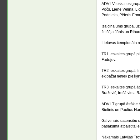
ADV LV ieskaites grupā
Počs, Liene Vēliņa, Lī
Podnieks, Pēteris Ērma
Izaicinājums grupā, uzv
finišēja Jānis un Rihard
Lietuvas čempionāta re
TR1 ieskaites grupā pi
Fadejev.
TR2 ieskaites grupā fi
ekipāžai netiek piešķirt
TR3 ieskaites grupā āt
Braževič, trešā vieta
ADV LT grupā ātrākie b
Bielinis un Paulius Na
Galvenais sacensību or
pasākuma atbalstītājie
Nākamais Latvijas Trof