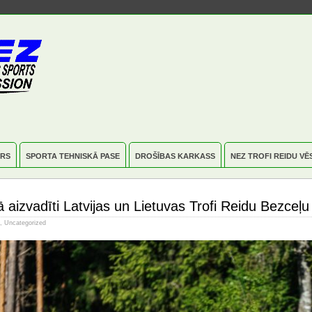
RS
SPORTA TEHNISKĀ PASE
DROŠĪBAS KARKASS
NEZ TROFI REIDU VĒ
 aizvadīti Latvijas un Lietuvas Trofi Reidu Bezceļ
,
Uncategorized