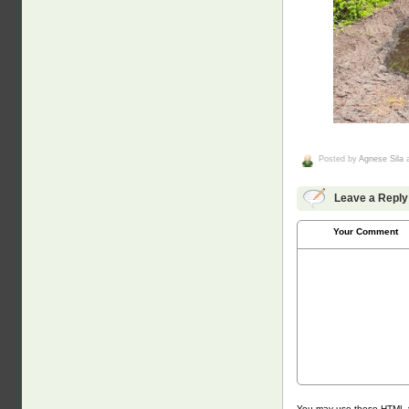
Posted by
Agnese Sila
a
Leave a Reply
Your Comment
You may use these
HTML