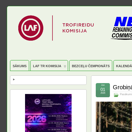
SĀKUMS
LAF TR KOMISIJA
BEZCEĻU ČEMPIONĀTS
KALENDĀ
Jun
Grobiņā
01
2026
Pasākumi