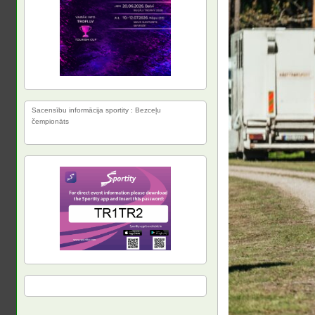
Sacensību informācija sportity : Bezceļu
čempionāts