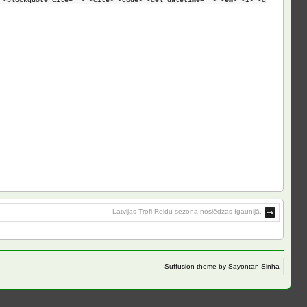
 <blockquote cite=""> <cite> <code> <del datetime=""> <em> <i> <q
Latvijas Trofi Reidu sezona noslēdzas Igaunijā.
Suffusion theme by Sayontan Sinha