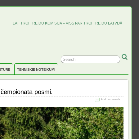
LAF TROFI REIDU KOMISIJA – VISS PAR TROFI REIDU LATVIJĀ
STURE
TEHNISKIE NOTEIKUMI
u čempionāta posmi.
Add comments