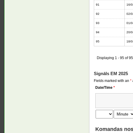
91
16/0
92
02/0
93
01/0
94
20/0
95
18/0
Displaying 1 - 95 of 95
Signāls EM 2025
Fields marked with an
*
Date/Time
*
Komandas nos