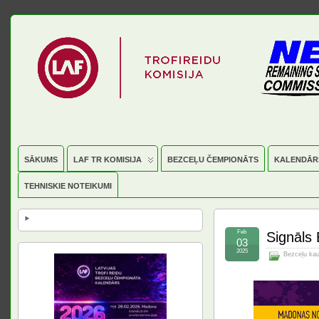
SĀKUMS
LAF TR KOMISIJA
BEZCEĻU ČEMPIONĀTS
KALENDĀR
TEHNISKIE NOTEIKUMI
Feb
Signāls
03
2025
Bezceļu ka