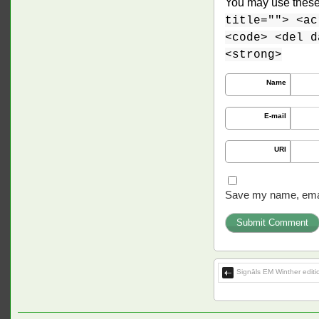
You may use thes
title=""> <ac
<code> <del d
<strong>
Name
E-mail
URI
Save my name, email
Signāls EM Winther edit