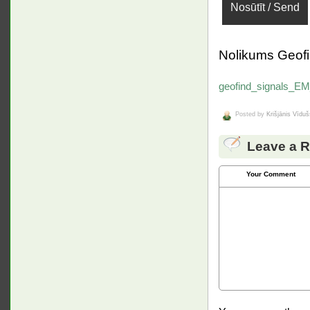
Nolikums Geofi
geofind_signals_E
Posted by
Krišjānis Vīduš
Leave a R
Your Comment