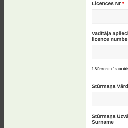
Licences Nr
*
Vadītāja apliec
licence numbe
1.Stūrmanis / 1st co-dri
Stūrmaņa Vārd
Stūrmaņa Uzvār
Surname