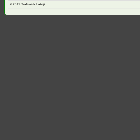
© 2012
Trofi reids Latvijā