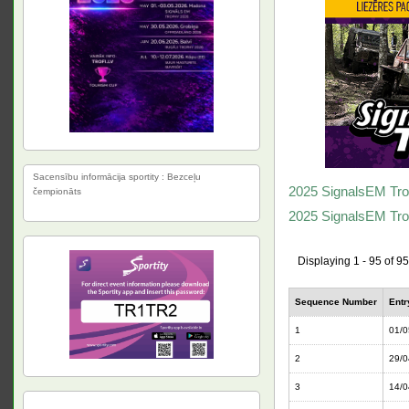
Sacensību informācija sportity : Bezceļu
2025 SignalsEM Trop
čempionāts
2025 SignalsEM Tr
Displaying 1 - 95 of 95
Sequence Number
Entr
1
01/0
2
29/0
3
14/0