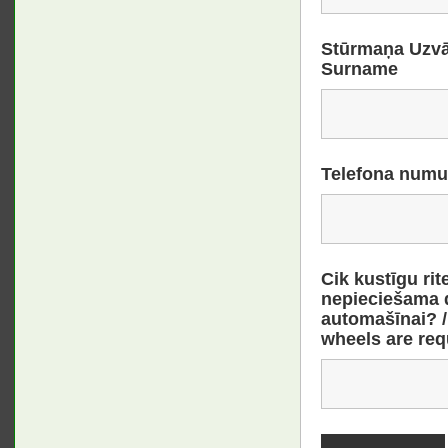
Stūrmaņa Uzvār
Surname
Telefona numu
Cik kustīgu rit
nepieciešama 
automašīnai? 
wheels are req