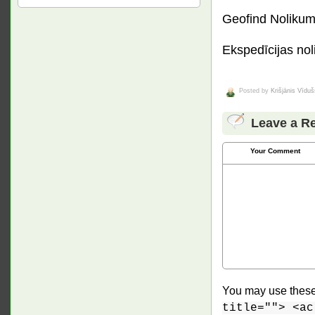
Geofind Noliku
Ekspedīcijas no
Posted by
Krišjānis Vīduš
Leave a R
Your Comment
You may use thes
title=""> <ac