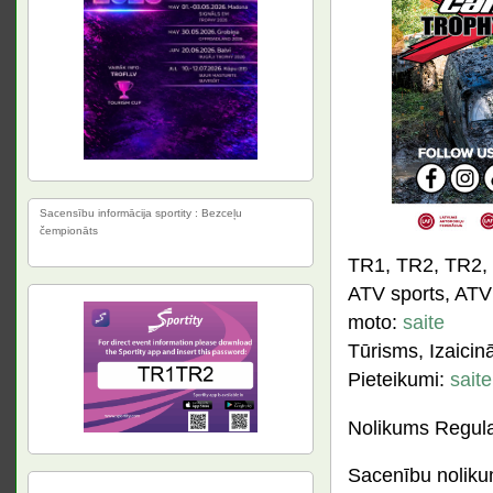
Sacensību informācija sportity : Bezceļu
čempionāts
TR1, TR2, TR2,
ATV sports, ATV 
moto:
saite
Tūrisms, Izaicin
Pieteikumi:
saite
Nolikums Regula
Sacenību nolik