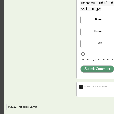
<code> <del d
<strong>
Name
E-mail
URI
Save my name, email,
Nakts labirints 2024
© 2012
Trofi reids Latvijā