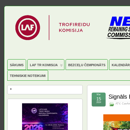
SĀKUMS
LAF TR KOMISIJA
BEZCEĻU ČEMPIONĀTS
KALENDĀR
TEHNISKIE NOTEIKUMI
Mar
Signāls
15
2024
ATV
,
CanAm