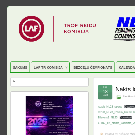
SĀKUMS
LAF TR KOMISIJA
BEZCEĻU ČEMPIONĀTS
KALENDĀ
Feb
Nakts l
18
2023
Pasākumi
rezult_NL23_sports
Downlo
rezult_NL23_Izaicin_Dream
Biletens1_NL23
Download
LTRC_TK_Nakts_Labirints_2
Posted by
Krišjānis Vī