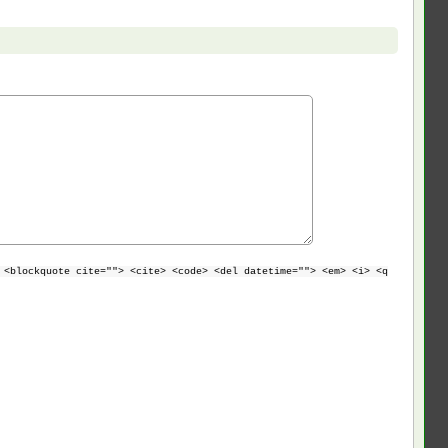
 <blockquote cite=""> <cite> <code> <del datetime=""> <em> <i> <q