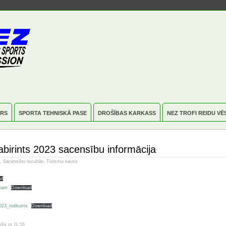
RS
SPORTA TEHNISKĀ PASE
DROŠĪBAS KARKASS
NEZ TROFI REIDU VĒ
abirints 2023 sacensību informācija
,
Sacensību rezultāti
,
Tūrisma kauss
ad
Team
Download
023_nolikums
Download
dušs
at 11:58