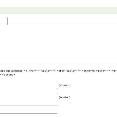
tags and attributes:
<a href="" title=""> <abbr title=""> <acronym title=""> <b>
> <strong>
(required)
(required)