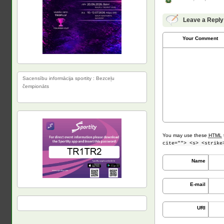
Leave a Reply
Your Comment
Sacensību informācija sportity : Bezceļu
čempionāts
You may use these
HTML
cite=""> <s> <strike
Name
E-mail
URI