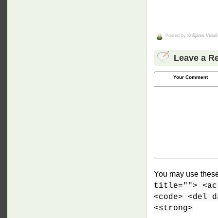
Posted by
Krišjānis Vīduš
Leave a R
Your Comment
You may use thes
title=""> <ac
<code> <del d
<strong>