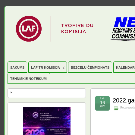
SĀKUMS
LAF TR KOMISIJA
BEZCEĻU ČEMPIONĀTS
KALENDĀR
TEHNISKIE NOTEIKUMI
Feb
2022.gad
16
2022
Uncategori