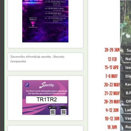
Sacensību informācija sportity : Bezceļu
čempionāts