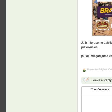
Ja ir interese no Latvi
pieteikušies.
jautājumu gadījumā va
Posted by
Krišjānis Vī
Leave a Reply
Your Comment