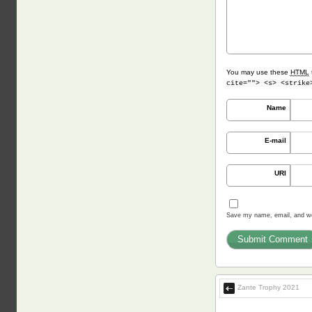
You may use these
HTML
cite=""> <s> <strike
Name
E-mail
URI
Save my name, email, and web
Zante Trophy 2021