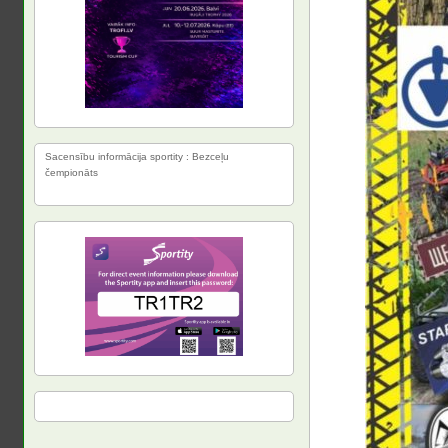
Sacensību informācija sportity : Bezceļu
čempionāts