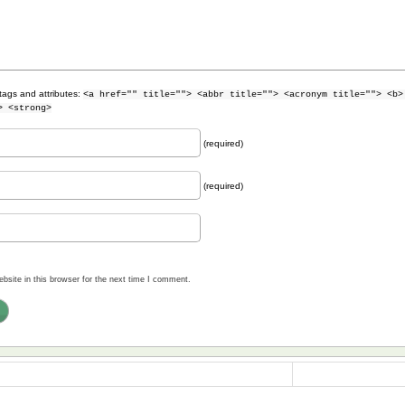
tags and attributes:
<a href="" title=""> <abbr title=""> <acronym title=""> <b>
> <strong>
(required)
(required)
site in this browser for the next time I comment.