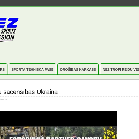
RS
SPORTA TEHNISKĀ PASE
DROŠĪBAS KARKASS
NEZ TROFI REIDU VĒ
u sacensības Ukrainā
ākumi