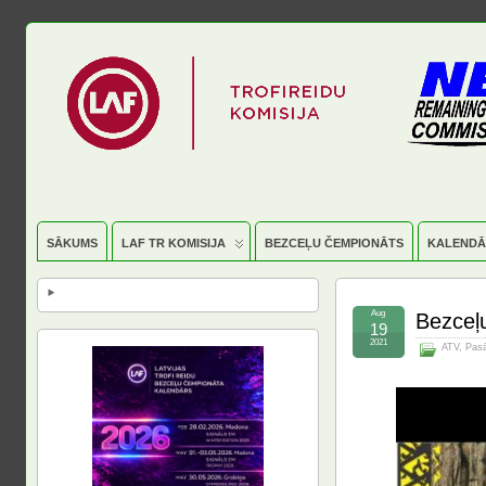
SĀKUMS
LAF TR KOMISIJA
BEZCEĻU ČEMPIONĀTS
KALENDĀ
Aug
Bezceļ
19
2021
ATV
,
Pas