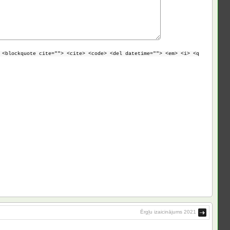
 <blockquote cite=""> <cite> <code> <del datetime=""> <em> <i> <q
Ērgļu izaicinājums 2021