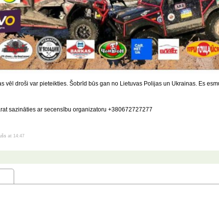
jas vēl droši var pieteikties. Šobrīd būs gan no Lietuvas Polijas un Ukrainas. Es esm
rat sazināties ar secensību organizatoru +380672727277
dušs
at 14:47