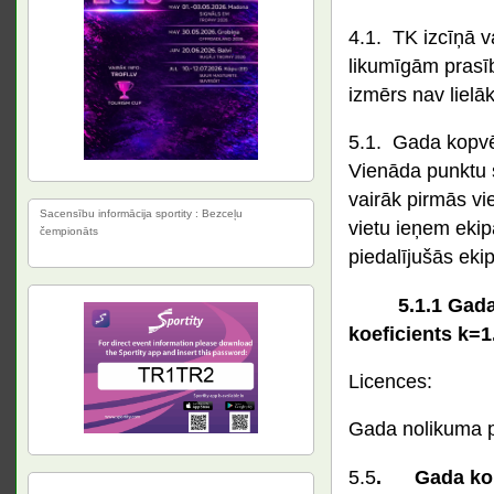
4.1. TK izcīņā v
likumīgām prasīb
izmērs nav lielā
5.1. Gada kopvē
Vienāda punktu s
vairāk pirmās viet
Sacensību informācija sportity : Bezceļu
vietu ieņem eki
čempionāts
piedalījušās eki
5.1.1 Gad
koeficients k=1
Licences:
Gada nolikuma 
5.5
. Gada kopv