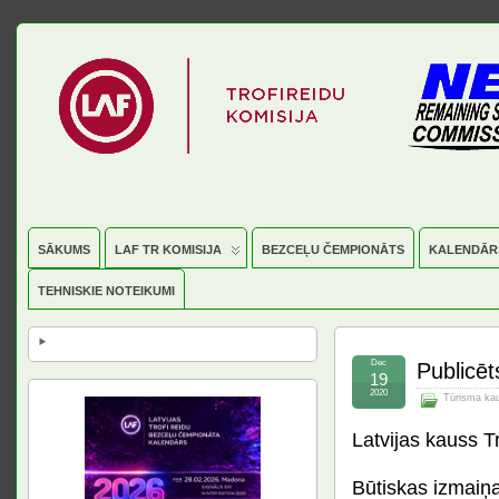
SĀKUMS
LAF TR KOMISIJA
BEZCEĻU ČEMPIONĀTS
KALENDĀR
TEHNISKIE NOTEIKUMI
Dec
Publicē
19
2020
Tūrisma ka
Latvijas kauss T
Būtiskas izmaiņa