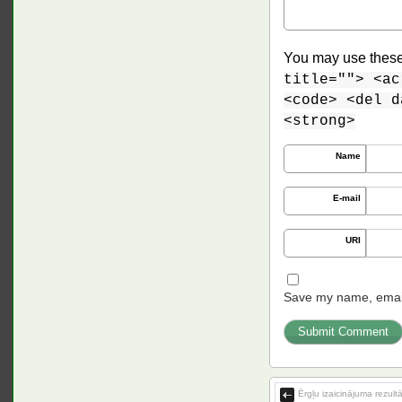
You may use thes
title=""> <ac
<code> <del d
<strong>
Name
E-mail
URI
Save my name, email,
Ērgļu izaicinājuma rezultā