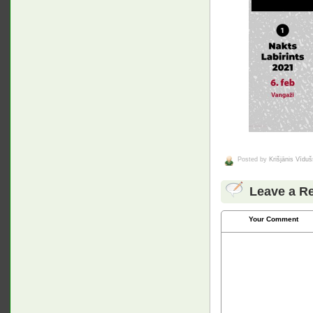
Posted by
Krišjānis Vīduš
Leave a R
Your Comment