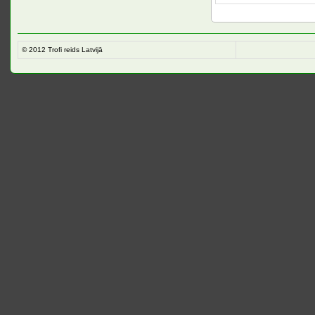
© 2012
Trofi reids Latvijā