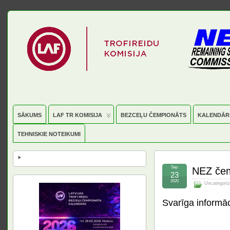
SĀKUMS
LAF TR KOMISIJA
BEZCEĻU ČEMPIONĀTS
KALENDĀR
TEHNISKIE NOTEIKUMI
Sep
NEZ čem
23
2020
Uncategori
Svarīga informāc