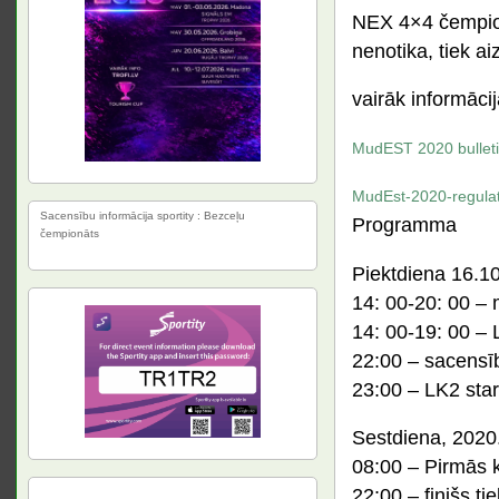
NEX 4×4 čempion
nenotika, tiek 
vairāk informāci
MudEST 2020 bullet
MudEst-2020-regula
Sacensību informācija sportity : Bezceļu
Programma
čempionāts
Piektdiena 16.1
14: 00-20: 00 –
14: 00-19: 00 – 
22:00 – sacensīb
23:00 – LK2 star
Sestdiena, 2020.
08:00 – Pirmās 
22:00 – finišs tie