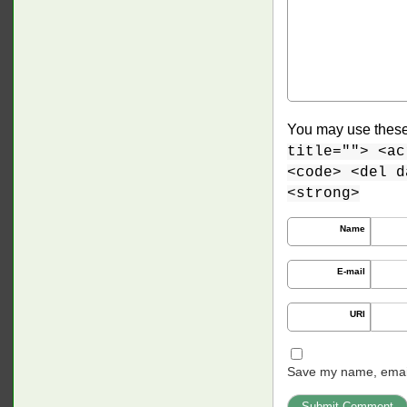
You may use thes
title=""> <ac
<code> <del d
<strong>
Name
E-mail
URI
Save my name, email,