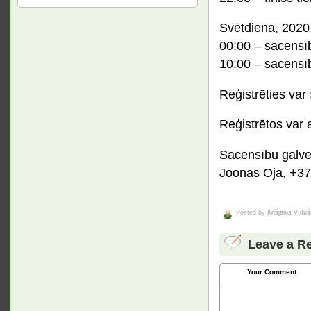
Svētdiena, 2020.
00:00 – sacensīb
10:00 – sacensī
Reģistrēties var
Reģistrētos var 
Sacensību galve
Joonas Oja, +3
Posted by
Krišjānis Vīduš
Leave a R
Your Comment