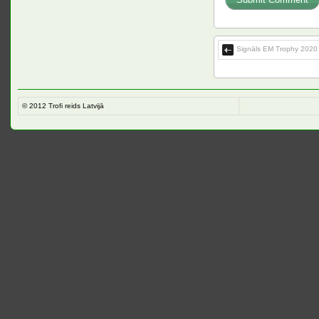
Signāls EM Trophy 2020 
© 2012
Trofi reids Latvijā