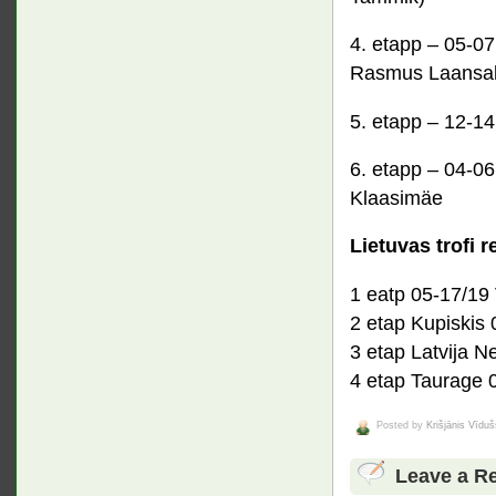
4. etapp – 05-07
Rasmus Laansal
5. etapp – 12-14
6. etapp – 04-06
Klaasimäe
Lietuvas trofi 
1 eatp 05-17/19 
2 etap Kupiskis
3 etap Latvija N
4 etap Taurage 
Posted by
Krišjānis Vīduš
Leave a R