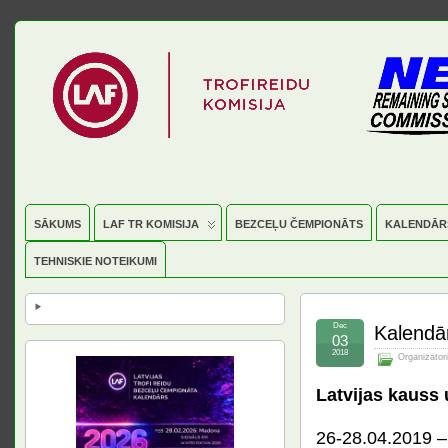
SĀKUMS
LAF TR KOMISIJA
BEZCEĻU ČEMPIONĀTS
KALENDĀR
TEHNISKIE NOTEIKUMI
Dec
Kalendā
03
2018
Organizatori
Latvijas kauss
26-28.04.2019 