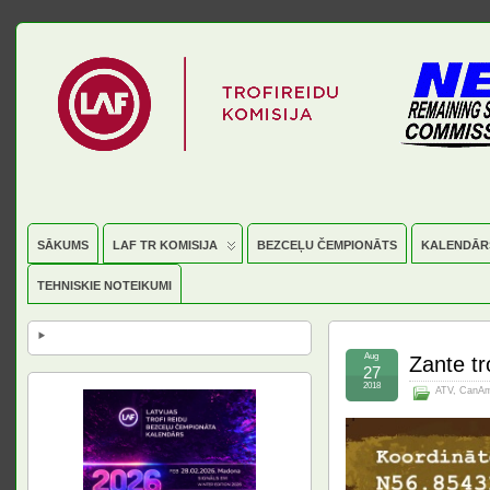
SĀKUMS
LAF TR KOMISIJA
BEZCEĻU ČEMPIONĀTS
KALENDĀR
TEHNISKIE NOTEIKUMI
Aug
Zante t
27
2018
ATV
,
CanAm