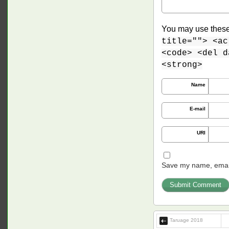
You may use thes
title=""> <ac
<code> <del d
<strong>
Name
E-mail
URI
Save my name, email,
Taruage 2018