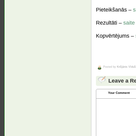
Pieteikšanās –
s
Rezultāti –
saite
Kopvērtējums –
Posted by
Krišjānis Vīduš
Leave a R
Your Comment