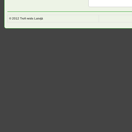
© 2012
Trofi reids Latvijā