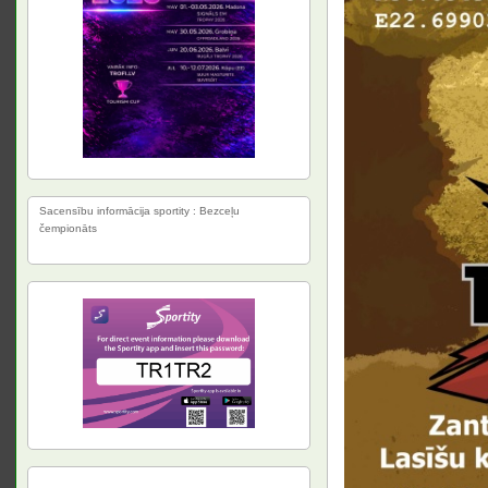
Sacensību informācija sportity : Bezceļu
čempionāts