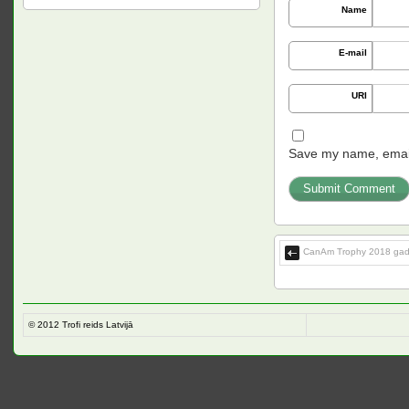
Name
E-mail
URI
Save my name, email,
CanAm Trophy 2018 gad
© 2012
Trofi reids Latvijā