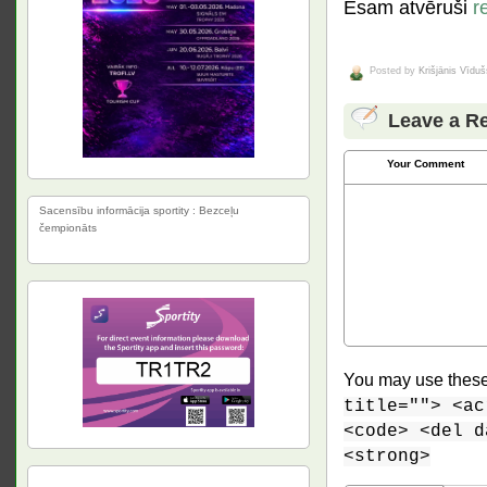
Esam atvēruši
r
Posted by
Krišjānis Vīduš
Leave a R
Your Comment
Sacensību informācija sportity : Bezceļu
čempionāts
You may use thes
title=""> <ac
<code> <del d
<strong>