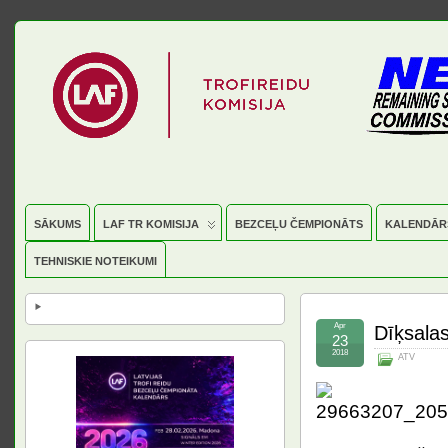
SĀKUMS
LAF TR KOMISIJA
BEZCEĻU ČEMPIONĀTS
KALENDĀR
TEHNISKIE NOTEIKUMI
Apr
Dīķsala
23
2018
ATV