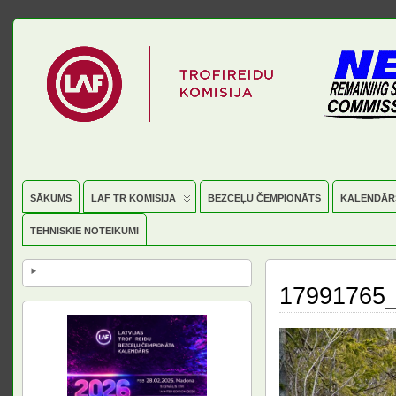
SĀKUMS
LAF TR KOMISIJA
BEZCEĻU ČEMPIONĀTS
KALENDĀR
TEHNISKIE NOTEIKUMI
17991765