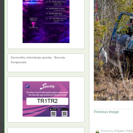
Sacensību informācija sportity : Bezceļu
čempionāts
Previous Image
Posted by
Krišjānis Vīduš