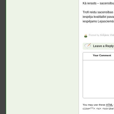
Kā ierasts – sacensību
Trofi reidu sacensības
iespēja kvalitatīvi pava
iespējams Lejasciemā
Posted by
Krišjānis Vī
Leave a Reply
Your Comment
You may use these
HTML
cite=""> <s> <strike