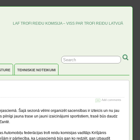
LAF TROFI REIDU KOMISIJA – VISS PAR TROFI REIDU LATVIJĀ
STURE
TEHNISKIE NOTEIKUMI
Add comments
jasciemā. Šajā sezonā vēlmi organizēt sacensības ir izteicis un nu jau
ūs pilnīgi jauna trase un jauni izaicinājumi sportistiem, trasē būs daudz
Zantē.
s Automobiļu federācijas trofi reidu komisijas vadītājs Krišjānis
ešām ir pārliecība, ka Lejasciemā būs gan ko redzēt, gan izbaudīt