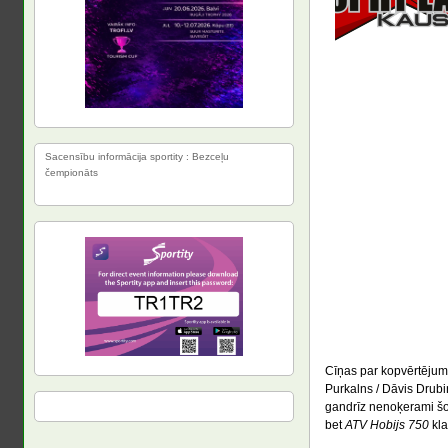
Sacensību informācija sportity : Bezceļu
čempionāts
Cīņas par kopvērtējumu 
Purkalns / Dāvis Drubi
gandrīz nenoķerami šobr
bet
ATV Hobijs 750
kla