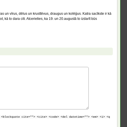
s un vīrus, dēlus un krusttēvus, draugus un kolēģus. Katra sacīkste ir kā
, kā to dara citi. Atcerieties, ka 19. un 20.augustā to izdarīt būs
 <blockquote cite=""> <cite> <code> <del datetime=""> <em> <i> <q