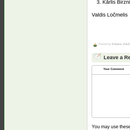
Kārlis Birzn
Valdis Ločmelis
Posted by
Krišjānis Vīduš
Leave a R
Your Comment
You may use thes