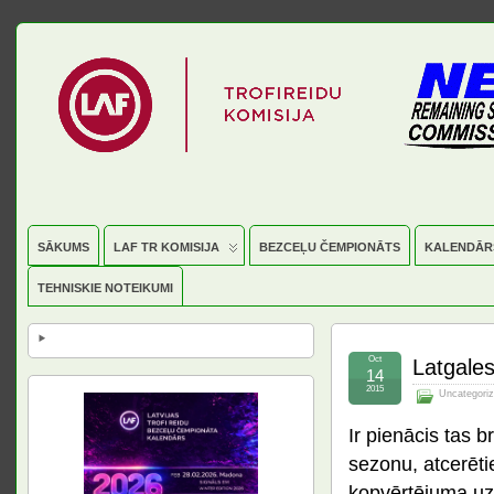
SĀKUMS
LAF TR KOMISIJA
BEZCEĻU ČEMPIONĀTS
KALENDĀR
TEHNISKIE NOTEIKUMI
Oct
Latgale
14
2015
Uncategori
Ir pienācis tas b
sezonu, atcerēti
kopvērtējuma uz