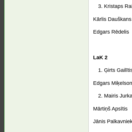
Kristaps Ra
Kārlis Dauškans
Edgars Rēdelis
LaK 2
Ģirts Gailīti
Edgars Miķelso
Mairis Jurk
Mārtiņš Apsītis
Jānis Palkavnie