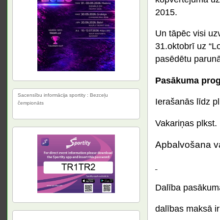
2015.
Un tāpēc visi uzv
31.oktobrī uz “
pasēdētu parunāt
Pasākuma pro
Sacensību informācija sportity : Bezceļu
Ierašanās līdz pl
čempionāts
Vakariņas plkst.
Apbalvošana v
Dalība pasāku
dalības maksā ir