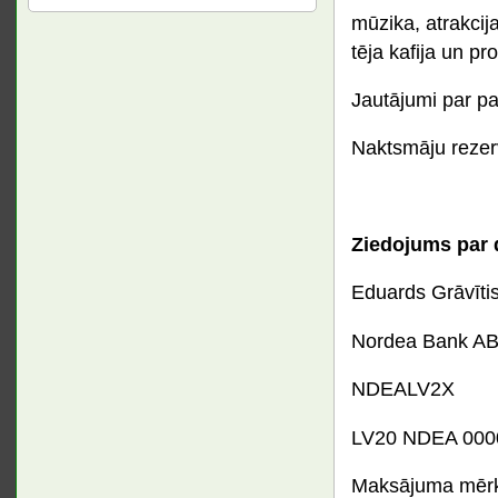
mūzika, atrakcij
tēja kafija un p
Jautājumi par p
Naktsmāju rezer
Ziedojums par d
Eduards Grāvīti
Nordea Bank AB L
NDEALV2X
LV20 NDEA 000
Maksājuma mērķī 