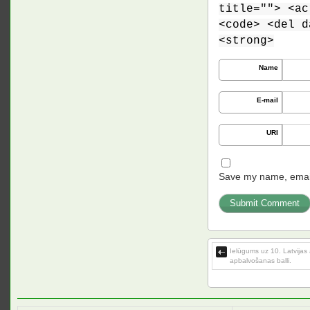
title=""> <ac
<code> <del d
<strong>
Name
E-mail
URI
Save my name, email,
Ielūgums uz 10. Latvijas
apbalvošanas balli.