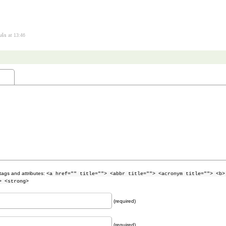
dušs
at 13:46
tags and attributes:
<a href="" title=""> <abbr title=""> <acronym title=""> <b>
> <strong>
(required)
(required)