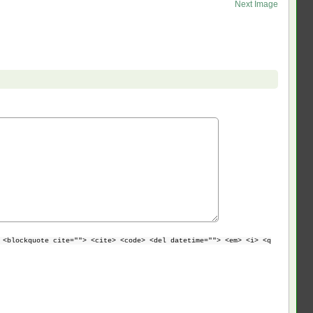
Next Image
 <blockquote cite=""> <cite> <code> <del datetime=""> <em> <i> <q