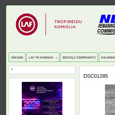
SĀKUMS
LAF TR KOMISIJA
BEZCEĻU ČEMPIONĀTS
KALENDĀ
DSC01285