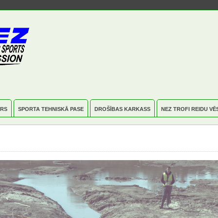
RS
SPORTA TEHNISKĀ PASE
DROŠĪBAS KARKASS
NEZ TROFI REIDU VĒ