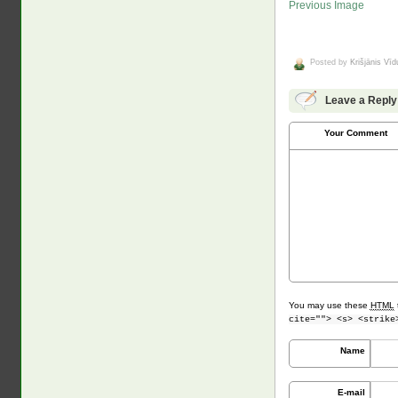
Previous Image
Posted by
Krišjānis Vī
Leave a Reply
Your Comment
You may use these
HTML
cite=""> <s> <strike
Name
E-mail