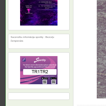
Sacensību informācija sportity : Bezceļu
čempionāts