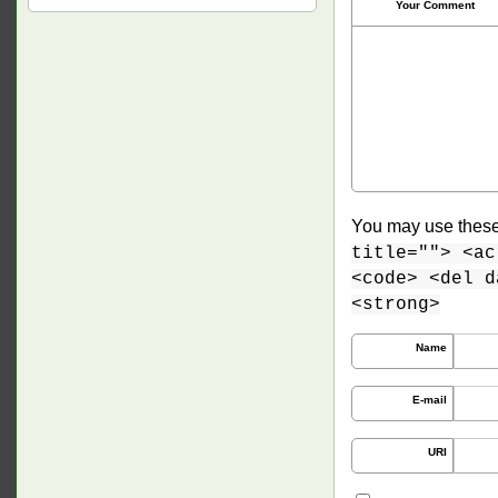
Your Comment
You may use thes
title=""> <ac
<code> <del d
<strong>
Name
E-mail
URI