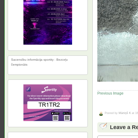
Sacensību informācija sportity : Bezceļu
čempionāts
Previous Image
Posted by
Mārtiņš K
at 16
Leave a R