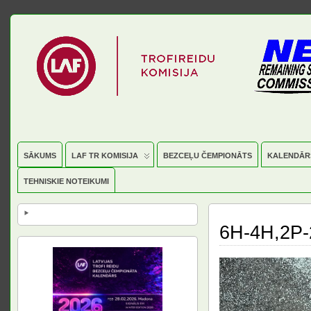
SĀKUMS
LAF TR KOMISIJA
BEZCEĻU ČEMPIONĀTS
KALENDĀR
TEHNISKIE NOTEIKUMI
6H-4H,2P-