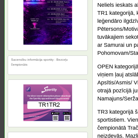
Neliels ieskats 
TR1 kategorijā, k
leģendāro ilgdzī
Pētersons/Motivā
tuvākajiem seko
ar Samurai un pa
Pohomovam/Staha
Sacensību informācija sportity : Bezceļu
čempionāts
OPEN kategorijā
viņiem ļauj atslā
Apsītis/Asmis/ V
otrajā pozīcijā j
Namajuns/Seržan
TR3 kategorijā š
sportistiem. Vien
čempionātā Trač
neizdevās. Mazlie