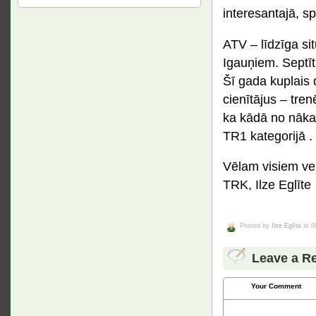
interesantajā, s
ATV – līdzīga si
Igauņiem. Septīt
Šī gada kuplais 
cienītājus – tre
ka kādā no nāka
TR1 kategorijā .
Vēlam visiem vei
TRK, Ilze Eglīte
Posted by
Ilze Eglīte
at 0
Leave a R
Your Comment