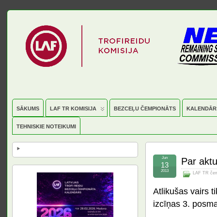
SĀKUMS
LAF TR KOMISIJA
BEZCEĻU ČEMPIONĀTS
KALENDĀR
TEHNISKIE NOTEIKUMI
Jun
Par aktu
13
2013
LAF TR čem
Atlikušas vairs t
izcīņas 3. pos