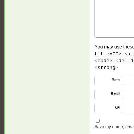
You may use thes
title=""> <ac
<code> <del d
<strong>
Name
E-mail
URI
Save my name, email,