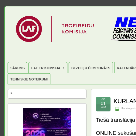
SĀKUMS
LAF TR KOMISIJA
BEZCEĻU ČEMPIONĀTS
KALENDĀR
TEHNISKIE NOTEIKUMI
Jun
KURLAN
01
2012
Uncategori
Tiešā translāc
ONLINE sekošana