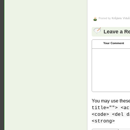
Posted by
Krišjānis Vīduš
Leave a R
Your Comment
You may use thes
title=""> <ac
<code> <del d
<strong>