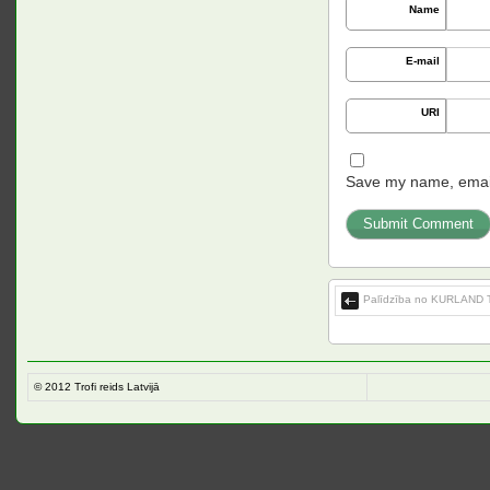
Name
E-mail
URI
Save my name, email,
Palīdzība no KURLAND 
© 2012
Trofi reids Latvijā