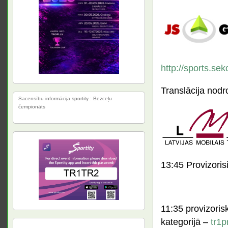
http://sports.se
Translācija nodr
Sacensību informācija sportity : Bezceļu
čempionāts
13:45 Provizoris
11:35 provizoris
kategorijā –
tr1p