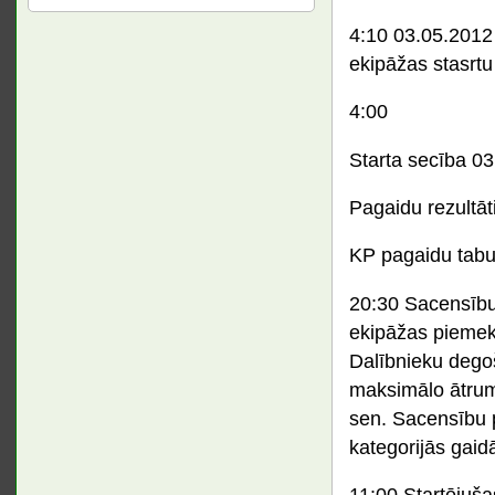
4:10 03.05.2012 
ekipāžas stasrtu
4:00
Starta secība 0
Pagaidu rezultāt
KP pagaidu tabu
20:30 Sacensību 
ekipāžas piemek
Dalībnieku degoš
maksimālo ātrumu
sen. Sacensību p
kategorijās gaid