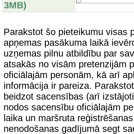
3MB)
Parakstot šo pieteikumu visas 
apņemas pasākuma laikā ievēro
uzņemas pilnu atbildību par sav
atsakās no visām pretenzijām p
oficiālajām personām, kā arī ap
informācija ir pareiza. Paraksto
beidzot sacensības (arī izstājot
nodos sacensību oficiālajām pe
laika un maršruta reģistrēšanas
nenodošanas gadījumā segt sac