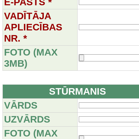
E-PASTS *
VADĪTĀJA
APLIECĪBAS
NR. *
FOTO (MAX
3MB)
STŪRMANIS
VĀRDS
UZVĀRDS
FOTO (MAX