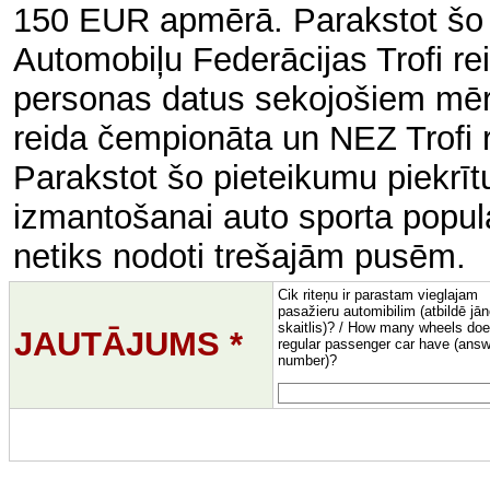
150 EUR apmērā. Parakstot šo p
Automobiļu Federācijas Trofi r
personas datus sekojošiem mērķ
reida čempionāta un NEZ Trofi 
Parakstot šo pieteikumu piekrīt
izmantošanai auto sporta popul
netiks nodoti trešajām pusēm.
Cik riteņu ir parastam vieglajam
pasažieru automibilim (atbildē jā
skaitlis)? / How many wheels doe
JAUTĀJUMS *
regular passenger car have (answ
number)?